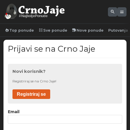
search
menu
#NajboljePonude
local_fire_department
format_list_bulleted
new_label
Top ponude
Sve ponude
Nove ponude
Putovanja
Prijavi se na Crno Jaje
Novi korisnik?
Registriraj se na Crno Jaje!
Registriraj se
Email