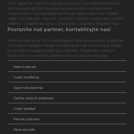
Crno Jaje je No. 1 portal za grupnu kupnju u Hrvatskoj! Garantira
Vam popuste do 90%, te dodatne popuste za svoje Newsletter
pretplatnike. Crno Jaje je jedinstveno jer njegove ponude možete
vidjeti i na televiziji - NovaTV i DomaTV, plaćati na više rata, putem
telefona i u našem dućanu u Vlaškoj 63 u Zagrebu! Posjetite nas!
Postanite naš partner, kontaktirajte nas!
Promovirajte se na TV-u, budite ispred Vaše konkurencije, budite dio
CrnoJaje.hr projekta! Model suradnje se temelji na promociji Vašeg
proizvoda ili usluge na televiziji, internetu, Facebooku i ostalim
društvenim i mobilnim platformama te našoj mailing listi...
Kako kupovati
Uvjeti korištenja
Sigurnost plaćanja
Zaštita osobnih podataka
Uvjeti prodaje
Pravila o povratu
Stare ponude