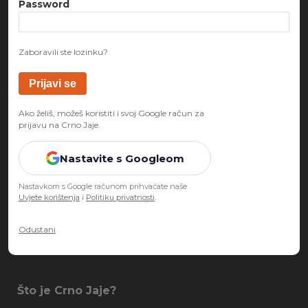
Password
Zaboravili ste lozinku?
Ako želiš, možeš koristiti i svoj Google račun za
prijavu na Crno Jaje.
Nastavite s Googleom
Nastavkom s Google računom prihvaćate naše
Uvjete korištenja
i
Politiku privatnosti
.
Odustani
Što je Crno Jaje?