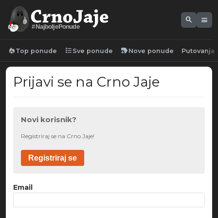
search
menu
#NajboljePonude
local_fire_department
format_list_bulleted
new_label
Top ponude
Sve ponude
Nove ponude
Putovanja
Prijavi se na Crno Jaje
Novi korisnik?
Registriraj se na Crno Jaje!
Registriraj se
Email