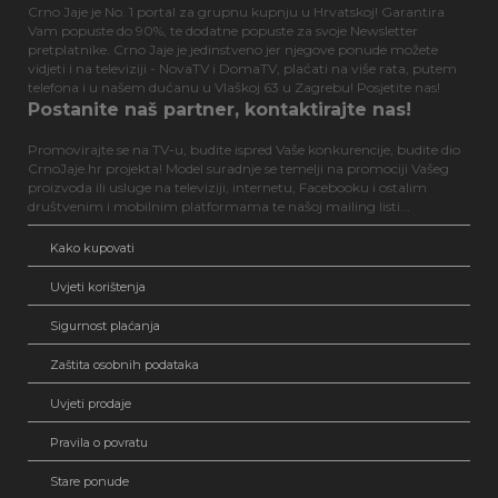
Crno Jaje je No. 1 portal za grupnu kupnju u Hrvatskoj! Garantira
Vam popuste do 90%, te dodatne popuste za svoje Newsletter
pretplatnike. Crno Jaje je jedinstveno jer njegove ponude možete
vidjeti i na televiziji - NovaTV i DomaTV, plaćati na više rata, putem
telefona i u našem dućanu u Vlaškoj 63 u Zagrebu! Posjetite nas!
Postanite naš partner, kontaktirajte nas!
Promovirajte se na TV-u, budite ispred Vaše konkurencije, budite dio
CrnoJaje.hr projekta! Model suradnje se temelji na promociji Vašeg
proizvoda ili usluge na televiziji, internetu, Facebooku i ostalim
društvenim i mobilnim platformama te našoj mailing listi...
Kako kupovati
Uvjeti korištenja
Sigurnost plaćanja
Zaštita osobnih podataka
Uvjeti prodaje
Pravila o povratu
Stare ponude