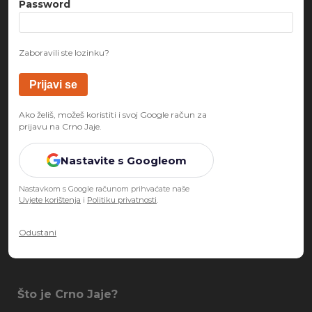
Password
Zaboravili ste lozinku?
Ako želiš, možeš koristiti i svoj Google račun za
prijavu na Crno Jaje.
Nastavite s Googleom
Nastavkom s Google računom prihvaćate naše
Uvjete korištenja
i
Politiku privatnosti
.
Odustani
Što je Crno Jaje?