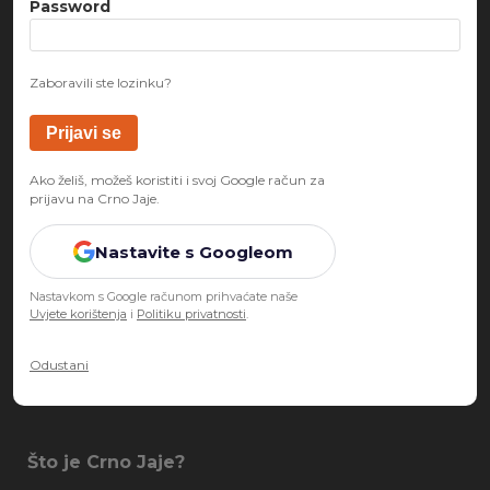
Password
Zaboravili ste lozinku?
Ako želiš, možeš koristiti i svoj Google račun za
prijavu na Crno Jaje.
Nastavite s Googleom
Nastavkom s Google računom prihvaćate naše
Uvjete korištenja
i
Politiku privatnosti
.
Odustani
Što je Crno Jaje?