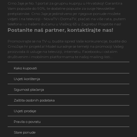
Crno Jaje je No. 1 portal za grupnu kupnju u Hrvatskoj! Garantira
Vam popuste do 90%, te dodatne popuste za svoje Newsletter
pretplatnike. Crno Jaje je jedinstveno jer njegove ponude možete
vidjeti i na televiziji - NovaTV i DomaTV, plaćati na više rata, putem
telefona i u našem dućanu u Vlaškoj 63 u Zagrebu! Posjetite nas!
Postanite naš partner, kontaktirajte nas!
Promovirajte se na TV-u, budite ispred Vaše konkurencije, budite dio
CrnoJaje.hr projekta! Model suradnje se temelji na promociji Vašeg
proizvoda ili usluge na televiziji, internetu, Facebooku i ostalim
društvenim i mobilnim platformama te našoj mailing listi...
Kako kupovati
Uvjeti korištenja
Sigurnost plaćanja
Zaštita osobnih podataka
Uvjeti prodaje
Pravila o povratu
Stare ponude