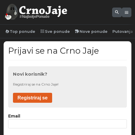
search
menu
#NajboljePonude
local_fire_department
format_list_bulleted
new_label
Top ponude
Sve ponude
Nove ponude
Putovanja
Prijavi se na Crno Jaje
Novi korisnik?
Registriraj se na Crno Jaje!
Registriraj se
Email