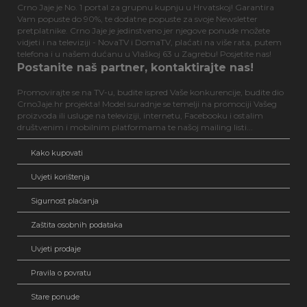
Crno Jaje je No. 1 portal za grupnu kupnju u Hrvatskoj! Garantira
Vam popuste do 90%, te dodatne popuste za svoje Newsletter
pretplatnike. Crno Jaje je jedinstveno jer njegove ponude možete
vidjeti i na televiziji - NovaTV i DomaTV, plaćati na više rata, putem
telefona i u našem dućanu u Vlaškoj 63 u Zagrebu! Posjetite nas!
Postanite naš partner, kontaktirajte nas!
Promovirajte se na TV-u, budite ispred Vaše konkurencije, budite dio
CrnoJaje.hr projekta! Model suradnje se temelji na promociji Vašeg
proizvoda ili usluge na televiziji, internetu, Facebooku i ostalim
društvenim i mobilnim platformama te našoj mailing listi...
Kako kupovati
Uvjeti korištenja
Sigurnost plaćanja
Zaštita osobnih podataka
Uvjeti prodaje
Pravila o povratu
Stare ponude