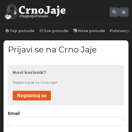
search
menu
#NajboljePonude
local_fire_department
format_list_bulleted
new_label
Top ponude
Sve ponude
Nove ponude
Putovanja
Prijavi se na Crno Jaje
Novi korisnik?
Registriraj se na Crno Jaje!
Registriraj se
Email