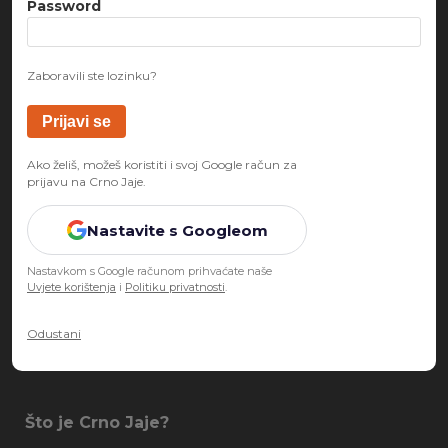
Password
Zaboravili ste lozinku?
Ako želiš, možeš koristiti i svoj Google račun za
prijavu na Crno Jaje.
Nastavite s Googleom
Nastavkom s Google računom prihvaćate naše
Uvjete korištenja
i
Politiku privatnosti
.
Odustani
Što je Crno Jaje?