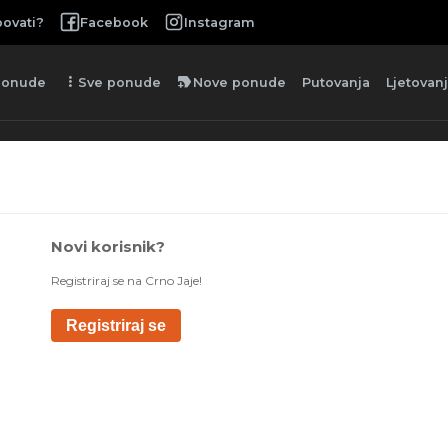
ovati?
Facebook
Instagram
more_vert
new_label
ponude
Sve ponude
Nove ponude
Putovanja
Ljetovan
Novi korisnik?
Registriraj se na Crno Jaje!
Registriraj se