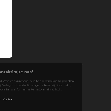
ntaktirajte nas!
d Vaše konkurencije, budite dio CrnoJaje.hr projekta!
 Vašeg proizvoda ili usluge na televiziji, internetu,
ilnim platformama te našoj mailing listi...
Kontakt