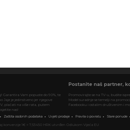
Postanite naš partner, ko
oj! Garantira Vam popuste do 90%, te
Promovirajte se na TV-u, budite ispre
 Jaje je jedinstveno jer njegove
Model suradnje se temelji na promociji
V, plaćati na više rata, putem
Facebooku i ostalim društvenim i mob
jetite nas!
Zaštita osobnih podataka
Uvjeti prodaje
Pravila o povratu
Stare ponude
ečaj konverzije 1€ = 7,53450 HRK utvrđen Odlukom Vijeća EU