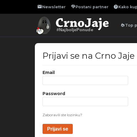
mail
handshake
help
Newsletter
Postani partner
Kako kup
local_fire_department
Top 
#NajboljePonude
Prijavi se na Crno Jaje
Email
Password
Zaboravili ste lozinku?