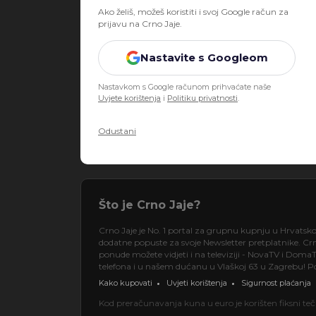
Ako želiš, možeš koristiti i svoj Google račun za
prijavu na Crno Jaje.
Nastavite s Googleom
Nastavkom s Google računom prihvaćate naše
Uvjete korištenja
i
Politiku privatnosti
.
Odustani
Što je Crno Jaje?
Crno Jaje je No. 1 portal za grupnu kupnju u Hrvatsk
dodatne popuste za svoje Newsletter pretplatnike. Crno
ponude možete vidjeti i na televiziji - NovaTV i DomaT
telefona i u našem dućanu u Vlaškoj 63 u Zagrebu! Pos
Kako kupovati
Uvjeti korištenja
Sigurnost plaćanja
Kod preračunavanja kuna u euro je korišten fiksni t