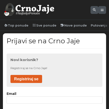
search
menu
#NajboljePonude
local_fire_department
format_list_bulleted
new_label
Top ponude
Sve ponude
Nove ponude
Putovanja
Prijavi se na Crno Jaje
Novi korisnik?
Registriraj se na Crno Jaje!
Registriraj se
Email