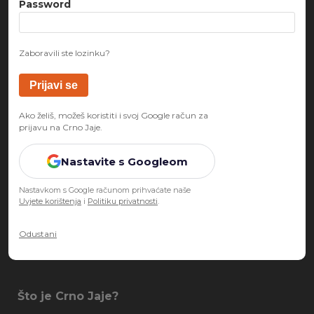
Password
Zaboravili ste lozinku?
Ako želiš, možeš koristiti i svoj Google račun za
prijavu na Crno Jaje.
Nastavite s Googleom
Nastavkom s Google računom prihvaćate naše
Uvjete korištenja
i
Politiku privatnosti
.
Odustani
Što je Crno Jaje?