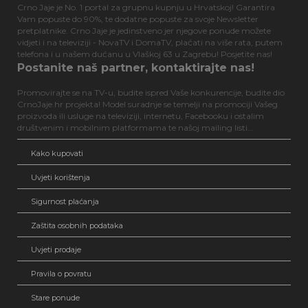
Crno Jaje je No. 1 portal za grupnu kupnju u Hrvatskoj! Garantira
Vam popuste do 90%, te dodatne popuste za svoje Newsletter
pretplatnike. Crno Jaje je jedinstveno jer njegove ponude možete
vidjeti i na televiziji - NovaTV i DomaTV, plaćati na više rata, putem
telefona i u našem dućanu u Vlaškoj 63 u Zagrebu! Posjetite nas!
Postanite naš partner, kontaktirajte nas!
Promovirajte se na TV-u, budite ispred Vaše konkurencije, budite dio
CrnoJaje.hr projekta! Model suradnje se temelji na promociji Vašeg
proizvoda ili usluge na televiziji, internetu, Facebooku i ostalim
društvenim i mobilnim platformama te našoj mailing listi...
Kako kupovati
Uvjeti korištenja
Sigurnost plaćanja
Zaštita osobnih podataka
Uvjeti prodaje
Pravila o povratu
Stare ponude