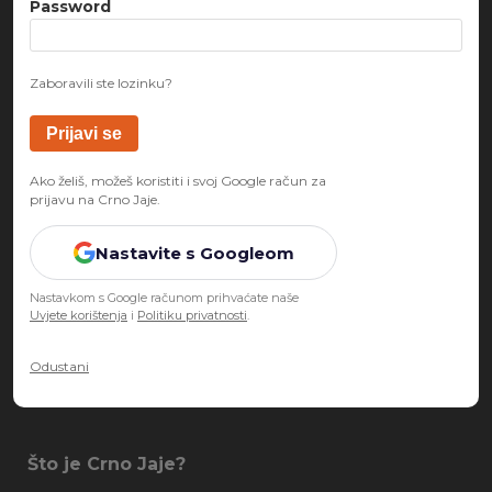
Password
Zaboravili ste lozinku?
Ako želiš, možeš koristiti i svoj Google račun za
prijavu na Crno Jaje.
Nastavite s Googleom
Nastavkom s Google računom prihvaćate naše
Uvjete korištenja
i
Politiku privatnosti
.
Odustani
Što je Crno Jaje?