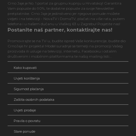
Crno Jaje je No. 1 portal za grupnu kupnju u Hrvatskoj! Garantira
Vam popuste do 90%, te dodatne popuste za svoje Newsletter
pretplatnike. Crno Jaje je jedinstveno jer njegove ponude možete
vidjeti i na televiziji - NovaTV i DomaTV, plaćati na više rata, putem
telefona i u našem dućanu u Vlaškoj 63 u Zagrebu! Posjetite nas!
Postanite naš partner, kontaktirajte nas!
Promovirajte se na TV-u, budite ispred Vaše konkurencije, budite dio
CrnoJaje.hr projekta! Model suradnje se temelji na promociji Vašeg
proizvoda ili usluge na televiziji, internetu, Facebooku i ostalim
društvenim i mobilnim platformama te našoj mailing listi...
Kako kupovati
Uvjeti korištenja
Sigurnost plaćanja
Zaštita osobnih podataka
Uvjeti prodaje
Pravila o povratu
Stare ponude