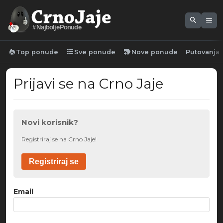
search
menu
#NajboljePonude
local_fire_department
format_list_bulleted
new_label
Top ponude
Sve ponude
Nove ponude
Putovanja
Prijavi se na Crno Jaje
Novi korisnik?
Registriraj se na Crno Jaje!
Registriraj se
Email