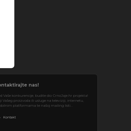
ntaktirajte nas!
d Vaše konkurencije, budite dio CrnoJaje.hr projekta!
 Vašeg proizvoda ili usluge na televiziji, internetu,
ilnim platformama te našoj mailing listi...
Kontakt