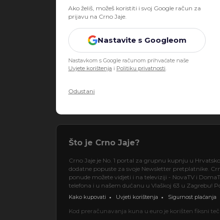
Ako želiš, možeš koristiti i svoj Google račun za
prijavu na Crno Jaje.
Nastavite s Googleom
Nastavkom s Google računom prihvaćate naše
Uvjete korištenja
i
Politiku privatnosti
.
Odustani
Što je Crno Jaje?
Crno Jaje je No. 1 portal za grupnu kupnju u Hrvatsk
dodatne popuste za svoje Newsletter pretplatnike. Crno
ponude možete vidjeti i na televiziji - NovaTV i DomaT
telefona i u našem dućanu u Vlaškoj 63 u Zagrebu! Pos
Kako kupovati
Uvjeti korištenja
Sigurnost plaćanja
Kod preračunavanja kuna u euro je korišten fiksni t