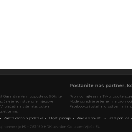
Postanite naš partner, ko
oj! Garantira Vam popuste do 90%, te
Promovirajte se na TV-u, budite ispre
 Jaje je jedinstveno jer njegove
Model suradnje se temelji na promociji
V, plaćati na više rata, putem
Facebooku i ostalim društvenim i mob
jetite nas!
Zaštita osobnih podataka
Uvjeti prodaje
Pravila o povratu
Stare ponude
ečaj konverzije 1€ = 7,53450 HRK utvrđen Odlukom Vijeća EU