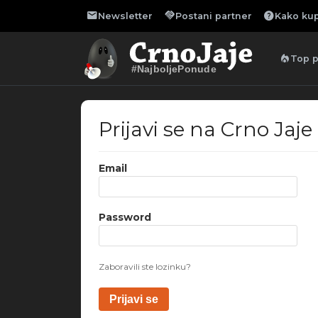
mail
handshake
help
Newsletter
Postani partner
Kako kup
local_fire_department
Top 
#NajboljePonude
Prijavi se na Crno Jaje
Email
Password
Zaboravili ste lozinku?