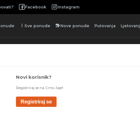
ovati?
Facebook
Instagram
more_vert
new_label
ponude
Sve ponude
Nove ponude
Putovanja
Ljetovan
Novi korisnik?
Registriraj se na Crno Jaje!
Registriraj se