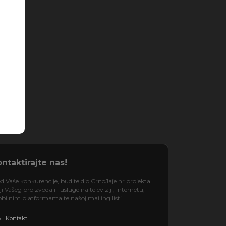
ntaktirajte nas!
d Vaše konkurencije, budite dio CrnoJaje.hr projekta!
 Vašeg proizvoda ili usluge na televiziji, internetu,
ilnim platformama te našoj mailing listi...
Kontakt