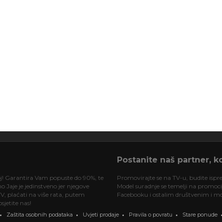
Postanite naš partner, ko
oj! Garantira Vam popuste do 90%, te
Promovirajte se na TV-u, budite ispre
 Jaje je jedinstveno jer njegove
Model suradnje se temelji na promociji
V, plaćati na više rata, putem
Facebooku i ostalim društvenim i mob
jetite nas!
Zaštita osobnih podataka
Uvjeti prodaje
Pravila o povratu
Stare ponude