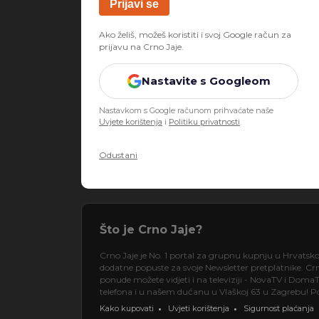
Ako želiš, možeš koristiti i svoj Google račun za
prijavu na Crno Jaje.
Nastavite s Googleom
Nastavkom s Google računom prihvaćate naše
Uvjete korištenja
i
Politiku privatnosti
.
Odustani
Što je Crno Jaje?
Crno Jaje je No. 1 portal za grupnu kupnju u Hrvatsk
dodatne popuste za svoje Newsletter pretplatnike. Crno
ponude možete vidjeti i na televiziji - NovaTV i DomaT
telefona i u našem dućanu u Vlaškoj 63 u Zagrebu! Pos
Kako kupovati
Uvjeti korištenja
Sigurnost plaćanja