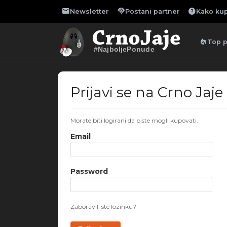
mail
handshake
help
Newsletter
Postani partner
Kako kup
local_fire_department
Top 
#NajboljePonude
Prijavi se na Crno Jaje
Morate biti logirani da biste mogli kupovati.
Email
Password
Zaboravili ste lozinku?