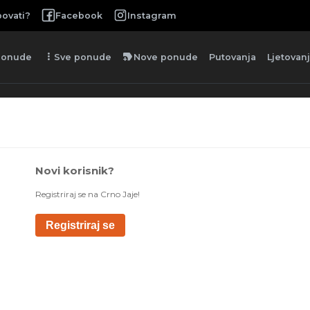
ovati?
Facebook
Instagram
more_vert
new_label
ponude
Sve ponude
Nove ponude
Putovanja
Ljetovan
Novi korisnik?
Registriraj se na Crno Jaje!
Registriraj se