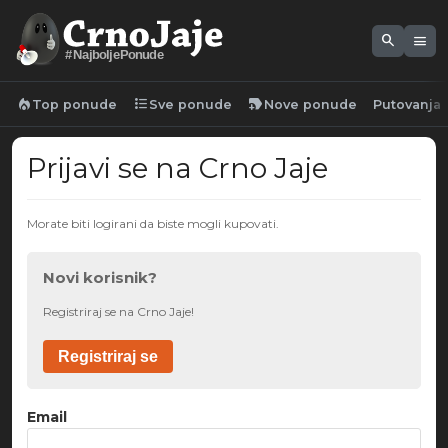
search
menu
#NajboljePonude
local_fire_department
format_list_bulleted
new_label
Top ponude
Sve ponude
Nove ponude
Putovanja
Prijavi se na Crno Jaje
Morate biti logirani da biste mogli kupovati.
Novi korisnik?
Registriraj se na Crno Jaje!
Registriraj se
Email