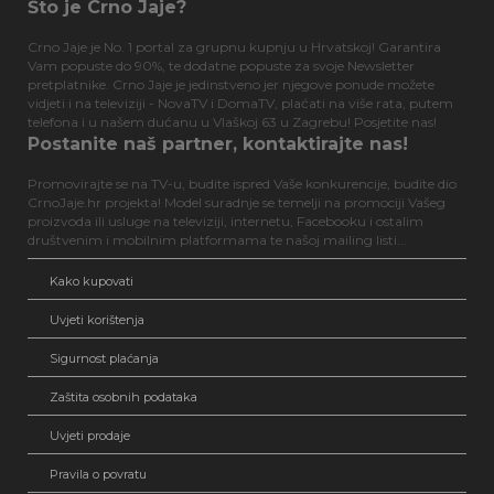
Što je Crno Jaje?
Crno Jaje je No. 1 portal za grupnu kupnju u Hrvatskoj! Garantira
Vam popuste do 90%, te dodatne popuste za svoje Newsletter
pretplatnike. Crno Jaje je jedinstveno jer njegove ponude možete
vidjeti i na televiziji - NovaTV i DomaTV, plaćati na više rata, putem
telefona i u našem dućanu u Vlaškoj 63 u Zagrebu! Posjetite nas!
Postanite naš partner, kontaktirajte nas!
Promovirajte se na TV-u, budite ispred Vaše konkurencije, budite dio
CrnoJaje.hr projekta! Model suradnje se temelji na promociji Vašeg
proizvoda ili usluge na televiziji, internetu, Facebooku i ostalim
društvenim i mobilnim platformama te našoj mailing listi...
Kako kupovati
Uvjeti korištenja
Sigurnost plaćanja
Zaštita osobnih podataka
Uvjeti prodaje
Pravila o povratu