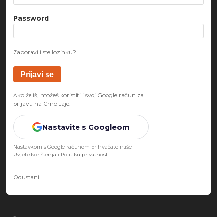
Password
Zaboravili ste lozinku?
Ako želiš, možeš koristiti i svoj Google račun za
prijavu na Crno Jaje.
Nastavite s Googleom
Nastavkom s Google računom prihvaćate naše
Uvjete korištenja
i
Politiku privatnosti
.
Odustani