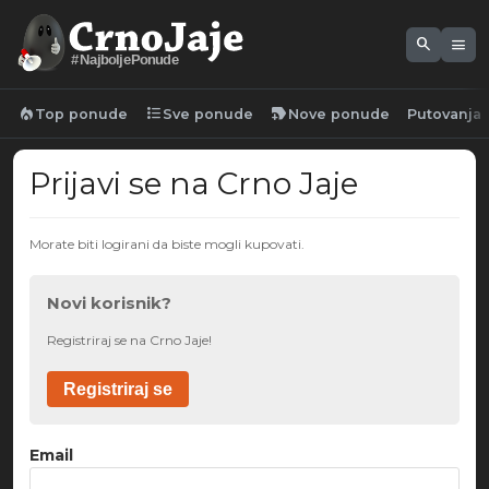
search
menu
#NajboljePonude
local_fire_department
format_list_bulleted
new_label
Top ponude
Sve ponude
Nove ponude
Putovanja
Prijavi se na Crno Jaje
Morate biti logirani da biste mogli kupovati.
Novi korisnik?
Registriraj se na Crno Jaje!
Registriraj se
Email