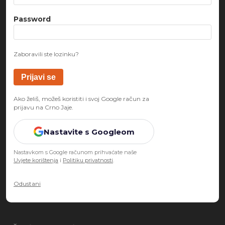
Password
Zaboravili ste lozinku?
Ako želiš, možeš koristiti i svoj Google račun za
prijavu na Crno Jaje.
Nastavite s Googleom
Nastavkom s Google računom prihvaćate naše
Uvjete korištenja
i
Politiku privatnosti
.
Odustani