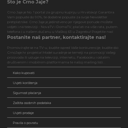
Što je Crno Jaje?
Crno Jaje je No. 1 portal za grupnu kupnju u Hrvatskoj! Garantira
Vam popuste do 90%, te dodatne popuste za svoje Newsletter
pretplatnike. Crno Jaje je jedinstveno jer njegove ponude možete
vidjeti i na televiziji - NovaTV i DomaTV, plaćati na više rata, putem
telefona i u našem dućanu u Vlaškoj 63 u Zagrebu! Posjetite nas!
Postanite naš partner, kontaktirajte nas!
Promovirajte se na TV-u, budite ispred Vaše konkurencije, budite dio
CrnoJaje.hr projekta! Model suradnje se temelji na promociji Vašeg
proizvoda ili usluge na televiziji, internetu, Facebooku i ostalim
društvenim i mobilnim platformama te našoj mailing listi...
Kako kupovati
Uvjeti korištenja
Sigurnost plaćanja
Zaštita osobnih podataka
Uvjeti prodaje
Pravila o povratu