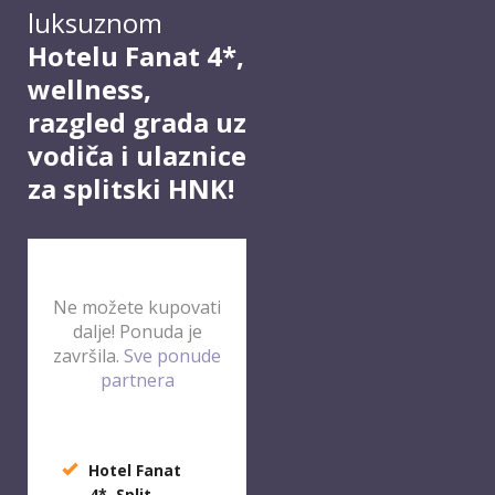
luksuznom
Hotelu Fanat 4*,
wellness,
razgled grada uz
vodiča i ulaznice
za splitski HNK!
Ne možete kupovati
dalje! Ponuda je
završila.
Sve ponude
partnera
Hotel Fanat
4*, Split