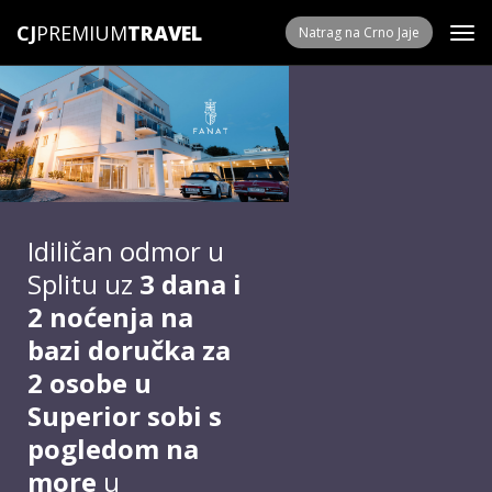
CJ
PREMIUM
Natrag na Crno Jaje
Idiličan odmor u
Splitu uz
3 dana i
2 noćenja na
bazi doručka za
2 osobe u
Superior sobi s
pogledom na
more
u