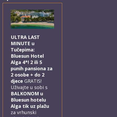
ULTRA LAST
MINUTE u
Tučepima:
Bluesun Hotel
Alga 4*! 2 ili 5
punih pansiona za
2 osobe + do 2
djece
GRATIS!
Uživajte u sobi s
BALKONOM u
Bluesun hotelu
Alga tik uz plažu
za vrhunski