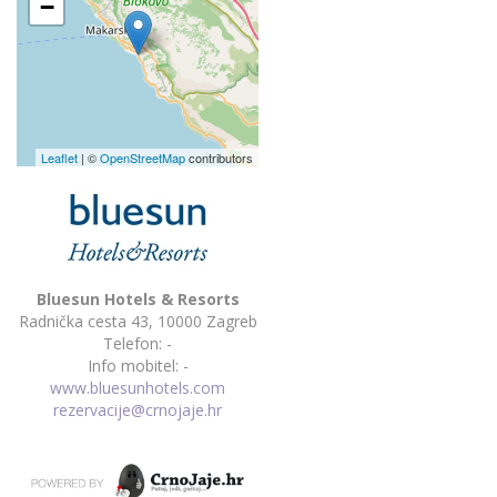
−
Leaflet
| ©
OpenStreetMap
contributors
Bluesun Hotels & Resorts
Radnička cesta 43, 10000 Zagreb
Telefon: -
Info mobitel:
-
www.bluesunhotels.com
rezervacije@crnojaje.hr