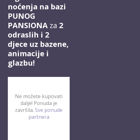
noćenja na bazi
PUNOG
PANSIONA
za
2
odraslih i 2
djece uz bazene,
animacije i
glazbu!
Ne možete kupovati
dalje! Ponuda je
završila.
Sve ponude
partnera