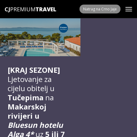
CJ
PREMIUM
Natrag na Crno Jaje
[KRAJ SEZONE]
Ljetovanje za
cijelu obitelj u
Tučepima
na
Makarskoj
rivijeri u
Bluesun hotelu
Alga 4*
uz
5 ili 7