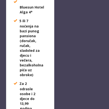
Bluesun
Hotel
Alga 4*
5 ili 7
noćenja na
bazi punog
pansiona
(
doručak,
ručak,
sladoled za
djecu i
večera,
bezalkoholna
pića uz
obroke
)
Za 2
odrasle
osobe i 2
djece do
13,99
godina