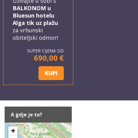
Uživajte u sobi s
BALKONOM u
Bluesun hotelu
Alga tik uz plažu
za vrhunski
obiteljski odmor!
SUPER CIJENA OD
690,00 €
KUPI
A gdje je to?
+