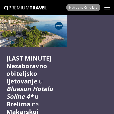
CJ
PREMIUM
Natrag na Crno Jaje
[LAST MINUTE]
Nezaboravno
obiteljsko
ljetovanje
u
Bluesun
Hotelu
Soline 4*
u
Brelima
na
Makarskoj