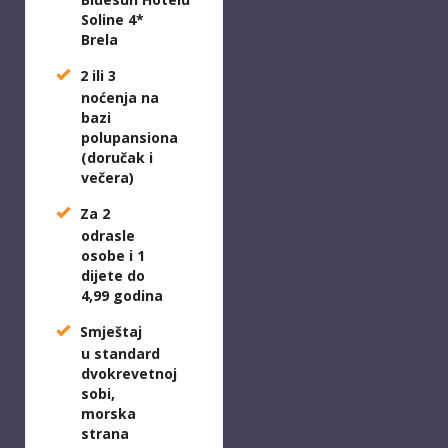
Soline 4*
Brela
2 ili 3
noćenja na
bazi
polupansiona
(doručak i
večera)
Za 2
odrasle
osobe i 1
dijete do
4,99 godina
Smještaj
u
standard
dvokrevetnoj
sobi,
morska
strana