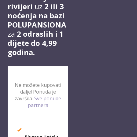
rivijeri
uz
2 ili 3
noćenja na bazi
POLUPANSIONA
za
2 odraslih i 1
dijete do 4,99
godina.
Ne možete kupovati
dalje! Ponuda je
završila.
Sve ponude
partnera
Bluesun
Hotelu