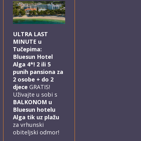
ULTRA LAST
MINUTE u
Tučepima:
Bluesun Hotel
Alga 4*! 2 ili 5
punih pansiona za
2 osobe + do 2
djece
GRATIS!
Uživajte u sobi s
BALKONOM u
Bluesun hotelu
Alga tik uz plažu
za vrhunski
obiteljski odmor!