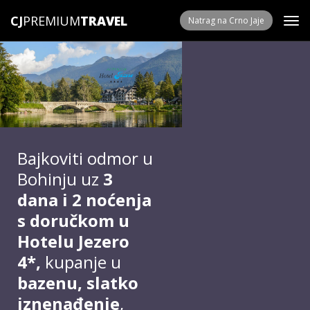
CJ
PREMIUM
Natrag na Crno Jaje
Bajkoviti odmor u
Bohinju uz
3
dana i 2 noćenja
s doručkom
u
Hotelu Jezero
4*,
kupanje u
bazenu
, slatko
iznenađenje
,