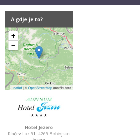
A gdje je to?
+
−
Leaflet
| ©
OpenStreetMap
contributors
Hotel Jezero
Ribčev Laz 51, 4265 Bohinjsko
Jezero