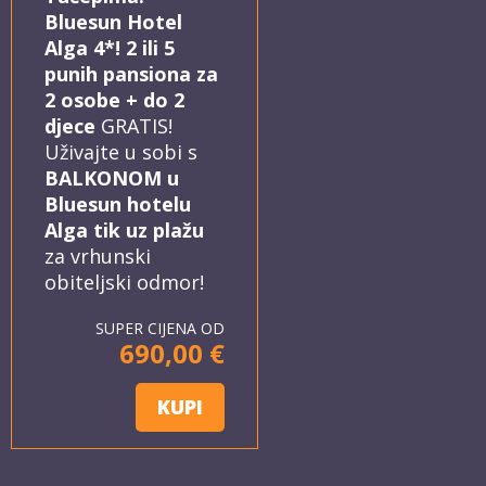
Bluesun Hotel
Alga 4*! 2 ili 5
punih pansiona za
2 osobe + do 2
djece
GRATIS!
Uživajte u sobi s
BALKONOM u
Bluesun hotelu
Alga tik uz plažu
za vrhunski
obiteljski odmor!
SUPER CIJENA OD
690,00 €
KUPI