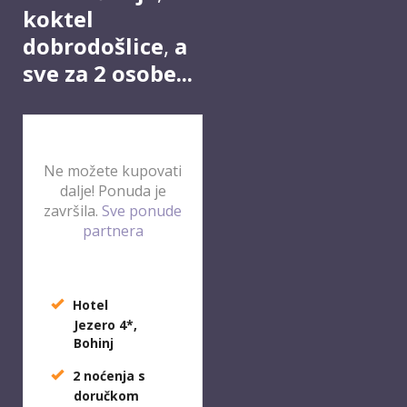
koktel
dobrodošlice
,
a
sve za 2 osobe...
Ne možete kupovati
dalje! Ponuda je
završila.
Sve ponude
partnera
Hotel
Jezero 4*,
Bohinj
2 noćenja s
doručkom