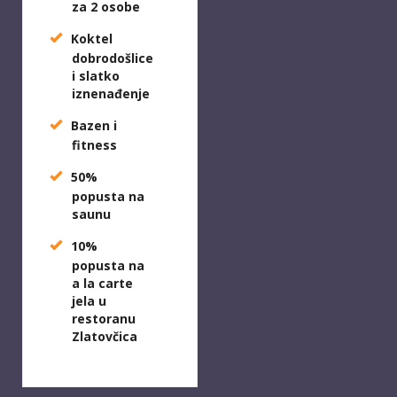
za 2 osobe
Koktel
dobrodošlice
i slatko
iznenađenje
Bazen i
fitness
50%
popusta na
saunu
10%
popusta na
a la carte
jela u
restoranu
Zlatovčica