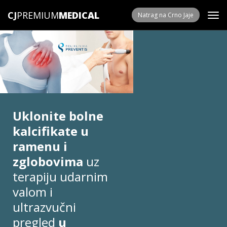
CJ
PREMIUM
Natrag na Crno Jaje
Uklonite bolne
kalcifikate u
ramenu i
zglobovima
uz
terapiju udarnim
valom i
ultrazvučni
pregled
u