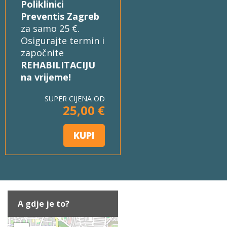
Poliklinici
Preventis Zagreb
za samo 25 €.
Osigurajte termin i
započnite
REHABILITACIJU
na vrijeme!
SUPER CIJENA OD
25,00 €
KUPI
A gdje je to?