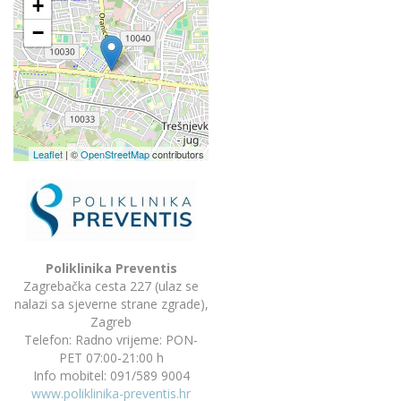
+
−
Leaflet
| ©
OpenStreetMap
contributors
Poliklinika Preventis
Zagrebačka cesta 227 (ulaz se
nalazi sa sjeverne strane zgrade),
Zagreb
Telefon: Radno vrijeme: PON-
PET 07:00-21:00 h
Info mobitel:
091/589 9004
www.poliklinika-preventis.hr