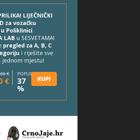
RILIKA! LIJEČNIČKI
D za vozačku
u Poliklinici
A LAB
u SESVETAMA!
e
pregled za A, B, C
tegoriju
i riješite sve
 jednom mjestu!
,00 €
POPUST
KUPI
0 €
37
%