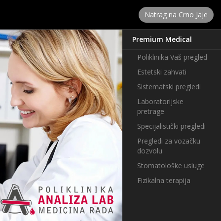
Natrag na Crno Jaje
Premium Medical
Poliklinika Vaš pregled
Estetski zahvati
Sistematski pregledi
Laboratorijske
pretrage
Specijalistički pregledi
Pregledi za vozačku
dozvolu
Stomatološke usluge
Fizikalna terapija