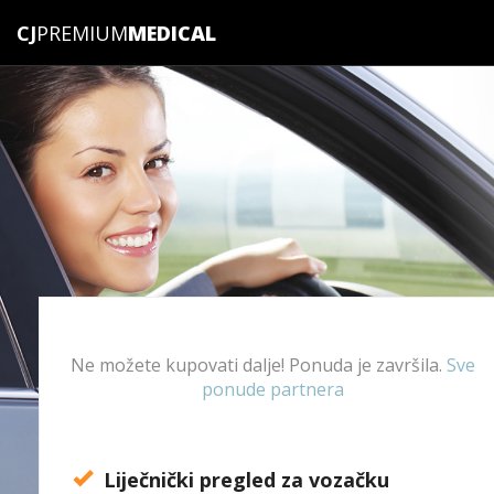
CJ
PREMIUM
Ne možete kupovati dalje! Ponuda je završila.
Sve
ponude partnera
Liječnički pregled za vozačku