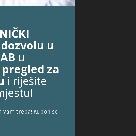
ČNIČKI
 dozvolu u
LAB
u
pregled za
ju
i riješite
jestu!
ja Vam treba! Kupon se