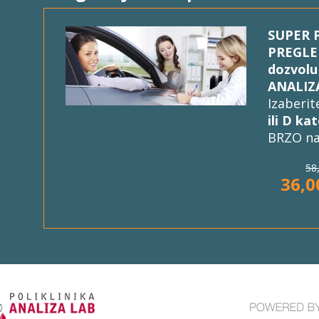
SUPER P
PREGLE
dozvolu 
ANALIZ
Izaberit
ili D ka
BRZO na
58
36,0