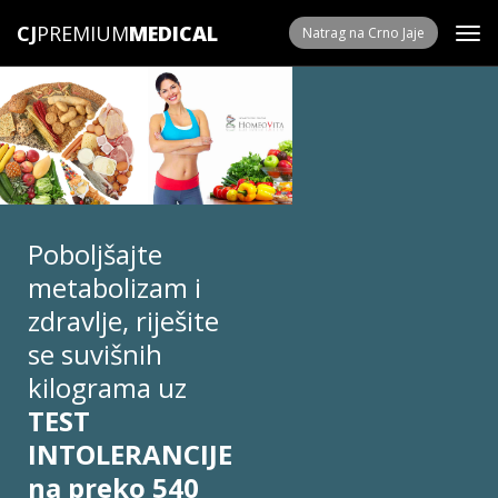
CJ
PREMIUM
Natrag na Crno Jaje
Poboljšajte
metabolizam i
zdravlje, riješite
se suvišnih
kilograma uz
TEST
INTOLERANCIJE
na preko 540