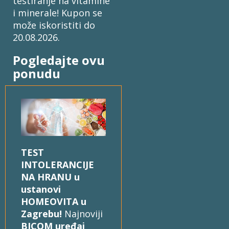
testiranje na vitamine
i minerale! Kupon se
može iskoristiti do
20.08.2026.
Pogledajte ovu
ponudu
TEST
INTOLERANCIJE
NA HRANU u
ustanovi
HOMEOVITA u
Zagrebu!
Najnoviji
BICOM uređaj