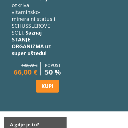
otkriva
vitaminsko-
mineralni status i
SCHUSSLEROVE
SOLI.
Saznaj
STANJE
ORGANIZMA uz
super uštedu!
132,72 €
POPUST
66,00 €
50 %
KUPI
A gdje je to?