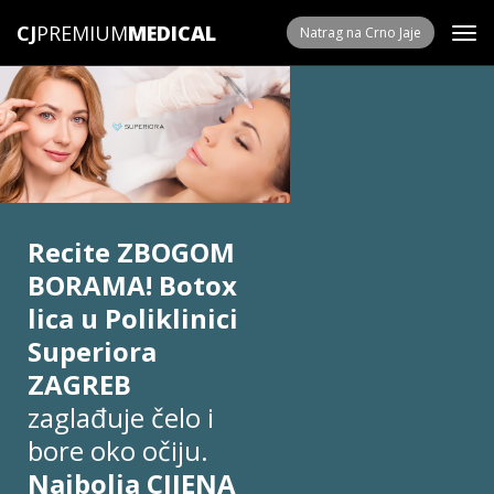
CJ
PREMIUM
Natrag na Crno Jaje
Recite ZBOGOM
BORAMA! Botox
lica u Poliklinici
Superiora
ZAGREB
zaglađuje čelo i
bore oko očiju.
Najbolja CIJENA