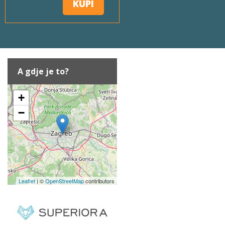
KUPI
A gdje je to?
+
−
Leaflet
| ©
OpenStreetMap
contributors