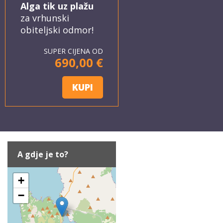
Alga tik uz plažu
za vrhunski
obiteljski odmor!
SUPER CIJENA OD
690,00 €
KUPI
A gdje je to?
+
−