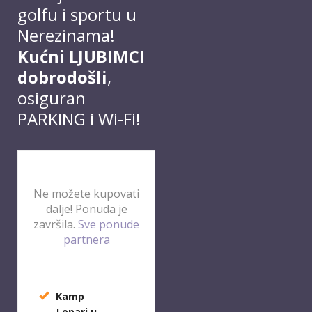
golfu i sportu u
Nerezinama!
Kućni LJUBIMCI
dobrodošli
,
osiguran
PARKING i Wi-Fi!
Ne možete kupovati
dalje! Ponuda je
završila.
Sve ponude
partnera
Kamp
Lopari u