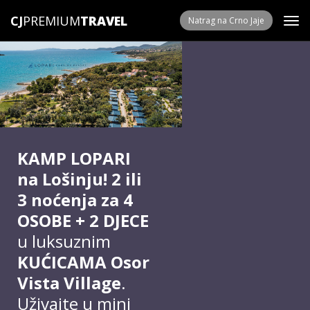
CJ
PREMIUM
Natrag na Crno Jaje
KAMP LOPARI
na Lošinju! 2 ili
3 noćenja za 4
OSOBE + 2 DJECE
u luksuznim
KUĆICAMA Osor
Vista Village
.
Uživajte u mini