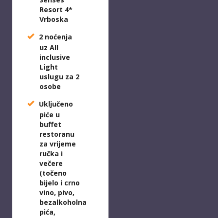
Resort 4*
Vrboska
2 noćenja
uz All
inclusive
Light
uslugu za 2
osobe
Uključeno
piće u
buffet
restoranu
za vrijeme
ručka i
večere
(točeno
bijelo i crno
vino, pivo,
bezalkoholna
pića,