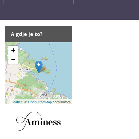
A gdje je to?
+
−
Leaflet
| ©
OpenStreetMap
contributors