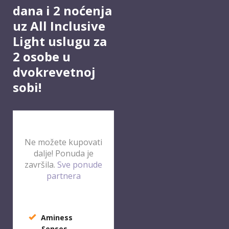
dana i 2 noćenja
uz All Inclusive
Light uslugu za
2 osobe u
dvokrevetnoj
sobi!
Ne možete kupovati
dalje! Ponuda je
završila.
Sve ponude
partnera
Aminess
Senses