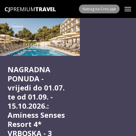
CJ
PREMIUM
Natrag na Crno Jaje
NAGRADNA
PONUDA -
vrijedi do 01.07.
te od 01.09. -
15.10.2026.:
Aminess Senses
Resort 4*
VRBOSKA - 3