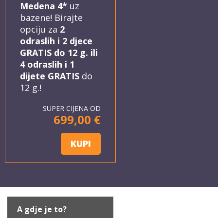
Medena 4*
uz
bazene! Birajte
opciju za
2
odraslih i 2 djece
GRATIS do 12 g. ili
4 odraslih i 1
dijete GRATIS
do
12 g.!
SUPER CIJENA OD
699,00 €
KUPI
A gdje je to?