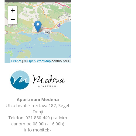
+
−
Leaflet
| ©
OpenStreetMap
contributors
Apartmani Medena
Ulica hrvatskih zrtava 187, Seget
Donji
Telefon: 021 880 440 ( radnim
danom od 08:00h - 16:00h)
Info mobitel:
-
-