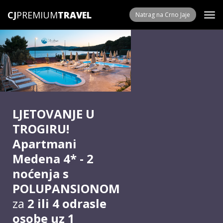
CJ
PREMIUM
Natrag na Crno Jaje
LJETOVANJE U
TROGIRU!
Apartmani
Medena 4* -
2
noćenja
s
POLUPANSIONOM
za
2 ili 4 odrasle
osobe uz 1