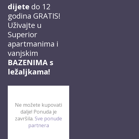
dijete
do 12
godina GRATIS!
Uživajte u
Superior
apartmanima i
vanjskim
BAZENIMA s
ležaljkama!
Ne možete kupovati
dalje! Ponuda je
završila.
Sve ponude
partnera