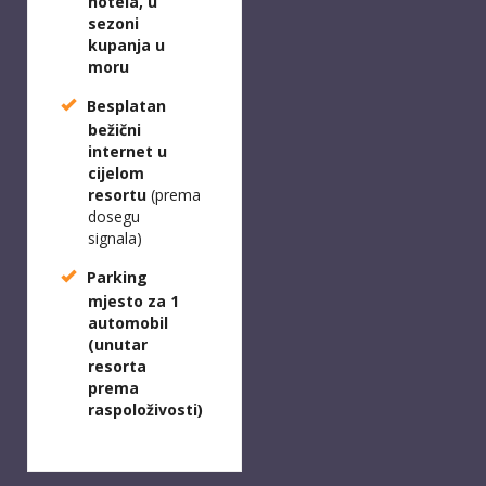
hotela, u
sezoni
kupanja u
moru
Besplatan
bežični
internet u
cijelom
resortu
(prema
dosegu
signala)
Parking
mjesto za 1
automobil
(unutar
resorta
prema
raspoloživosti)