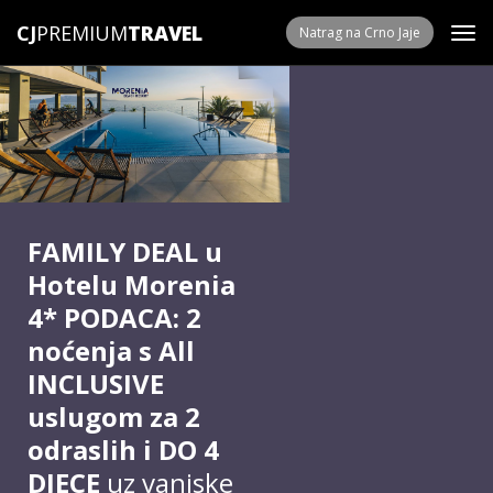
CJ
PREMIUM
Natrag na Crno Jaje
FAMILY DEAL u
Hotelu Morenia
4* PODACA: 2
noćenja s All
INCLUSIVE
uslugom za 2
odraslih i DO 4
DJECE
uz vanjske