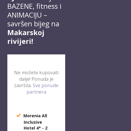
BAZENE, fitness i
ANIMACIJU –
savršen bijeg na
Makarskoj
rivijeri!
Ne možete kupovati
dalje! Ponuda je
završila.
Sve ponude
partnera
Morenia All
Inclusive
Hotel 4* -
2