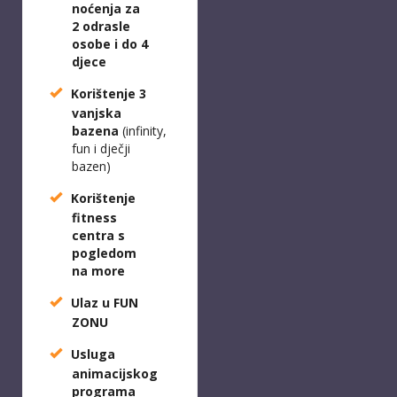
noćenja za
2 odrasle
osobe i do 4
djece
Korištenje 3
vanjska
bazena
(infinity,
fun i dječji
bazen)
Korištenje
fitness
centra s
pogledom
na more
Ulaz u FUN
ZONU
Usluga
animacijskog
programa