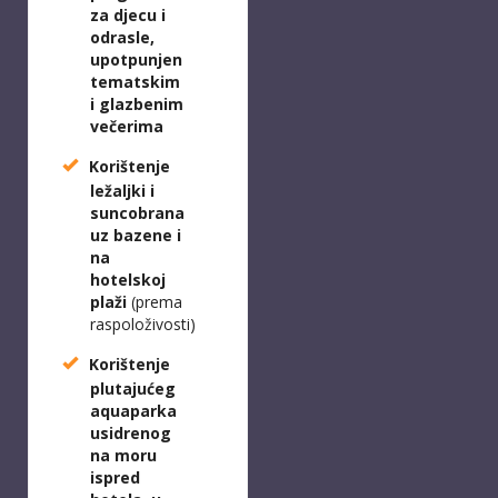
za djecu i
odrasle,
upotpunjen
tematskim
i glazbenim
večerima
Korištenje
ležaljki i
suncobrana
uz bazene i
na
hotelskoj
plaži
(prema
raspoloživosti)
Korištenje
plutajućeg
aquaparka
usidrenog
na moru
ispred