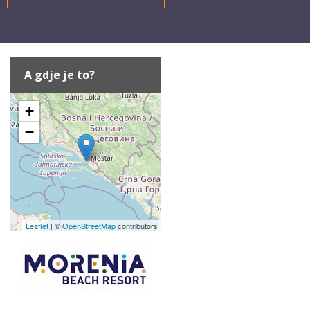
A gdje je to?
+
−
Leaflet
| ©
OpenStreetMap
contributors