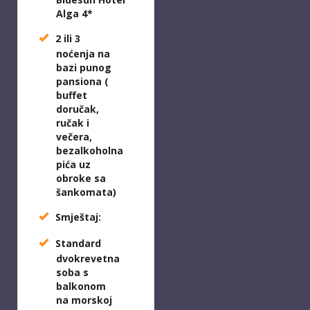
Alga 4*
2 ili 3
noćenja na
bazi punog
pansiona (
buffet
doručak,
ručak i
večera,
bezalkoholna
pića uz
obroke sa
šankomata)
Smještaj:
Standard
dvokrevetna
soba s
balkonom
na morskoj