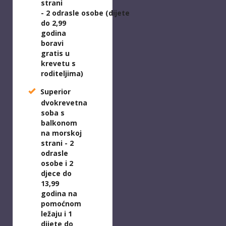
strani
-
2
odrasle
osobe
(d
ijete
do 2,99
godina
boravi
gratis u
krevetu s
roditeljima)
Superior
dvokrevetna
soba s
balkonom
na morskoj
strani -
2
odrasle
osobe i 2
djece do
13,99
godina na
pomoćnom
ležaju i 1
dijete do