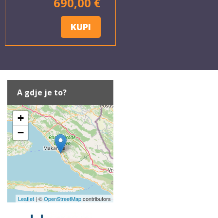
690,00 €
KUPI
A gdje je to?
+
−
Leaflet
| ©
OpenStreetMap
contributors