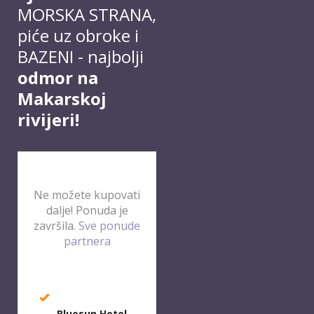
MORSKA STRANA,
piće uz obroke i
BAZENI - najbolji
odmor na
Makarskoj
rivijeri!
Ne možete kupovati
dalje! Ponuda je
završila.
Sve ponude
partnera
Bluesun
Hotel