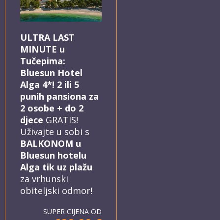
ULTRA LAST
MINUTE u
Tučepima:
Bluesun Hotel
Alga 4*! 2 ili 5
punih pansiona za
2 osobe + do 2
djece
GRATIS!
Uživajte u sobi s
BALKONOM u
Bluesun hotelu
Alga tik uz plažu
za vrhunski
obiteljski odmor!
SUPER CIJENA OD