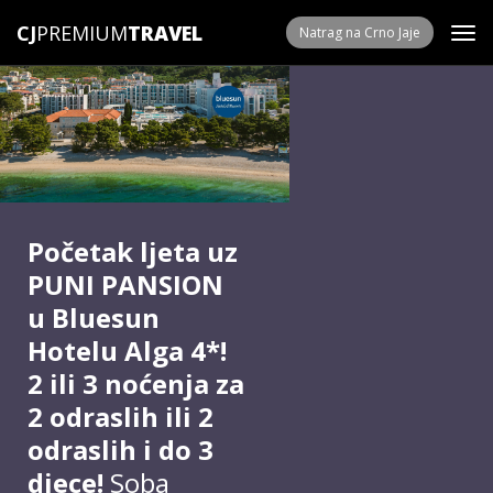
CJ
PREMIUM
Natrag na Crno Jaje
Početak ljeta uz
PUNI PANSION
u Bluesun
Hotelu Alga 4*!
2 ili 3 noćenja za
2 odraslih ili 2
odraslih i do 3
djece!
Soba