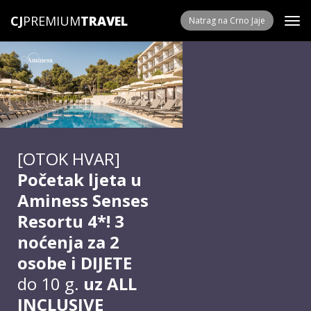
CJ
PREMIUM
Natrag na Crno Jaje
[OTOK HVAR]
Početak ljeta u
Aminess Senses
Resortu 4*! 3
noćenja za 2
osobe i DIJETE
do 10 g.
uz ALL
INCLUSIVE