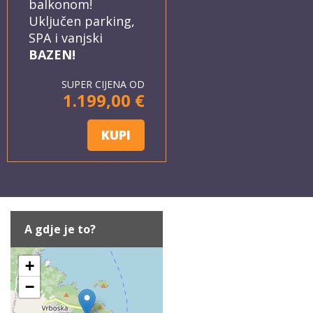
balkonom!
Uključen parking,
SPA i vanjski
BAZEN!
SUPER CIJENA OD
1.199,00 €
KUPI
A gdje je to?
+
−