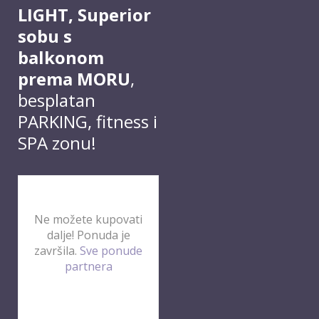
LIGHT, Superior
sobu s
balkonom
prema MORU
,
besplatan
PARKING, fitness i
SPA zonu!
Ne možete kupovati
dalje! Ponuda je
završila.
Sve ponude
partnera