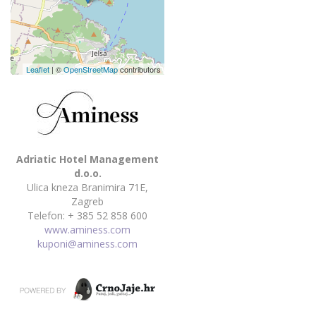
Leaflet
| ©
OpenStreetMap
contributors
Adriatic Hotel Management
d.o.o.
Ulica kneza Branimira 71E,
Zagreb
Telefon: + 385 52 858 600
www.aminess.com
kuponi@aminess.com