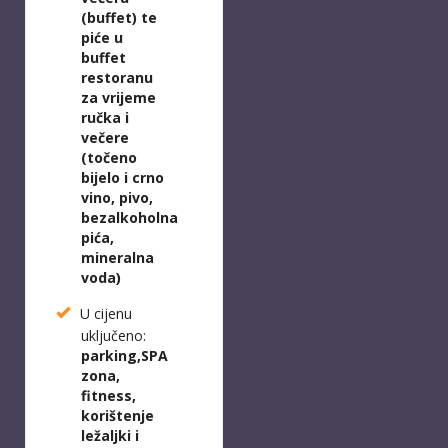
(buffet) te
piće u
buffet
restoranu
za vrijeme
ručka i
večere
(točeno
bijelo i crno
vino, pivo,
bezalkoholna
pića,
mineralna
voda)
U cijenu
uključeno:
parking,
SPA
zona,
f
itness,
k
orištenje
ležaljki i