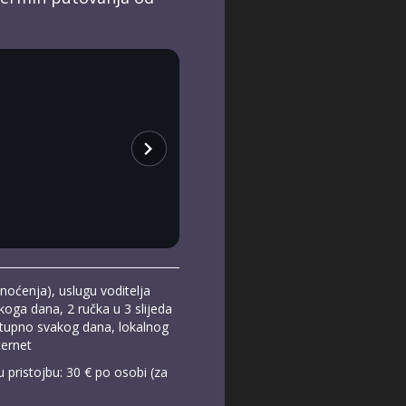
chevron_right
noćenja), uslugu voditelja
koga dana, 2 ručka u 3 slijeda
ostupno svakog dana, lokalnog
ternet
u pristojbu: 30 € po osobi (za