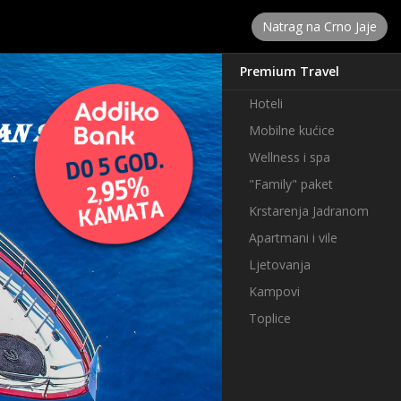
Natrag na Crno Jaje
Premium Travel
Hoteli
Mobilne kućice
Wellness i spa
"Family" paket
Krstarenja Jadranom
Apartmani i vile
Ljetovanja
Kampovi
Toplice