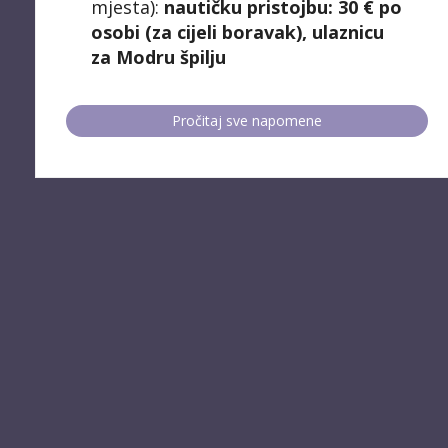
mjesta):
n
autičku pristojbu: 30 € po
osobi (za cijeli boravak), u
laznicu
za Modru špilju
Pročitaj sve napomene