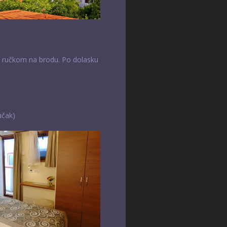
i ručkom na brodu. Po dolasku
učak)