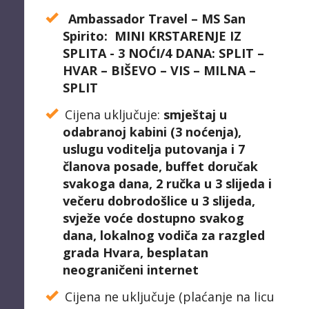
Ambassador Travel – MS San
Spirito:
MINI KRSTARENJE IZ
SPLITA -
3 NOĆI/4 DANA:
SPLIT –
HVAR – BIŠEVO – VIS – MILNA –
SPLIT
Cijena uključuje:
smještaj u
odabranoj kabini (3 noćenja),
uslugu voditelja putovanja i 7
članova posade, b
uffet doručak
svakoga dana,
2 ručka u 3 slijeda i
večeru dobrodošlice u 3 slijeda,
s
vježe voće dostupno svakog
dana, l
okalnog vodiča za razgled
grada Hvara, b
esplatan
neograničeni internet
Cijena ne uključuje (plaćanje na licu