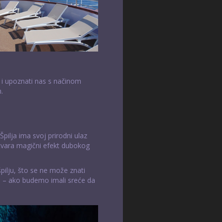
 i upoznati nas s načinom
.
pilja ima svoj prirodni ulaz
stvara magični efekt dubokog
ilju, što se ne može znati
ta – ako budemo imali sreće da