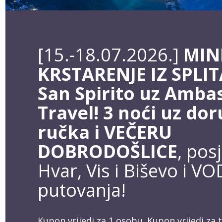
[15.-18.07.2026.]
MIN
KRSTARENJE IZ SPLIT
San Spirito uz Amba
Travel! 3 noći uz dor
ručka i VEČERU
DOBRODOŠLICE
, pos
Hvar, Vis i Biševo i V
putovanja!
Kupon vrijedi za 1 osobu. Kupon vrijedi za