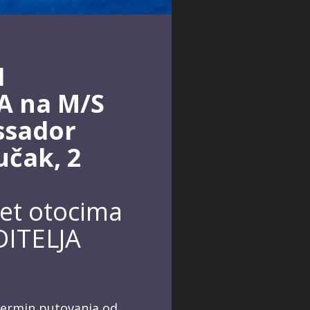
I
A na M/S
ssador
učak, 2
jet otocima
ODITELJA
 termin putovanja od