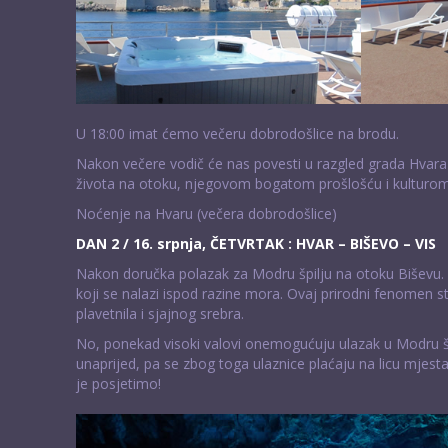
U 18:00 imat ćemo večeru dobrodošlice na brodu.
Nakon večere vodič će nas povesti u razgled grada Hvara
života na otoku, njegovom bogatom prošlošću i kulturom
Noćenje na Hvaru (večera dobrodošlice)
DAN 2 / 16. srpnja, ČETVRTAK : HVAR – BIŠEVO – VIS
Nakon doručka polazak za Modru špilju na otoku Biševu. Š
koji se nalazi ispod razine mora. Ovaj prirodni fenomen 
plavetnila i sjajnog srebra.
No, ponekad visoki valovi onemogućuju ulazak u Modru šp
unaprijed, pa se zbog toga ulaznice plaćaju na licu mjes
je posjetimo!