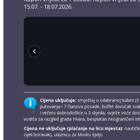
15.07. - 18.07.2026.
chevron_left
Cijena uključuje:
smještaj u odabranoj kabini (3 
putovanja i 7 članova posade, buffet doručak sva
i večeru dobrodošlice u 3 slijeda, svježe voće d
vodiča za razgled grada Hvara, besplatan neograničeni in
Cijena ne uključuje (plaćanje na licu mjesta):
nautičk
cijeli boravak), ulaznicu za Modru špilju