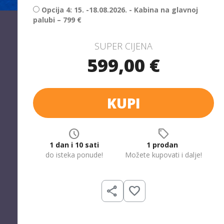
Opcija 4: 15. -18.08.2026. - Kabina na glavnoj
palubi – 799 €
SUPER CIJENA
599,00 €
KUPI
schedule
sell
1 dan i 10 sati
1 prodan
do isteka ponude!
Možete kupovati i dalje!
share
favorite