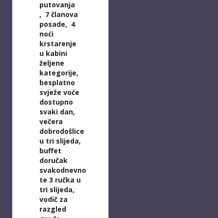
putovanja
,
7 članova
posade,
4
noći
krstarenje
u kabini
željene
kategorije,
be
splatno
svježe voće
dostupno
svaki dan,
v
ečera
dobrodošlice
u tri slijeda,
b
uffet
doručak
svakodnevno
te 3 ručka u
tri slijeda,
v
odič za
razgled