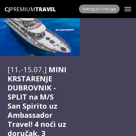
CJ
PREMIUM
Natrag na Crno Jaje
[11.-15.07.]
MINI
KRSTARENJE
DUBROVNIK -
SPLIT na M/S
San Spirito uz
Ambassador
Travel! 4 noći uz
doručak, 3