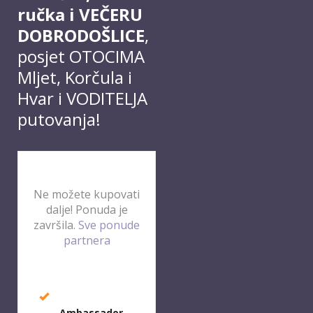
ručka i VEČERU
DOBRODOŠLICE
,
posjet OTOCIMA
Mljet, Korčula i
Hvar i VODITELJA
putovanja!
Ne možete kupovati
dalje! Ponuda je
završila.
Sve ponude
partnera
Ambassador