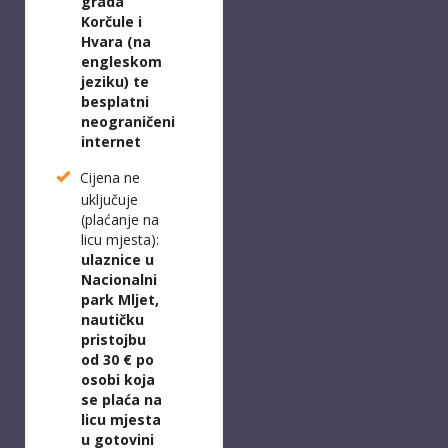
grada
Korčule i
Hvara (na
engleskom
jeziku) te
b
esplatni
neograničeni
internet
Cijena ne
uključuje
(plaćanje na
licu mjesta):
ulaznice u
Nacionalni
park Mljet,
n
autičku
pristojbu
od 30 € po
osobi koja
se plaća na
licu mjesta
u gotovini