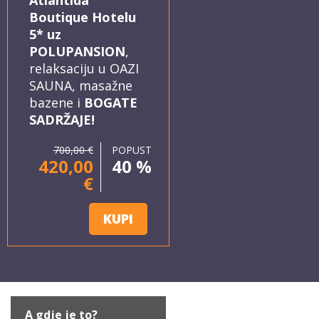
Boutique Hotelu
5* uz
POLUPANSION
,
relaksaciju u OAZI
SAUNA, masažne
bazene i
BOGATE
SADRŽAJE!
700,00 €
POPUST
420,00
40 %
€
KUPI
A gdje je to?