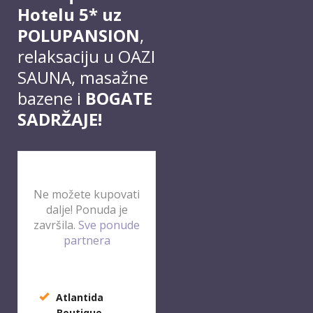
Hotelu 5* uz
POLUPANSION
,
relaksaciju u OAZI
SAUNA, masažne
bazene i
BOGATE
SADRŽAJE!
Ne možete kupovati
dalje! Ponuda je
završila.
Sve ponude
partnera
Atlantida
Boutique