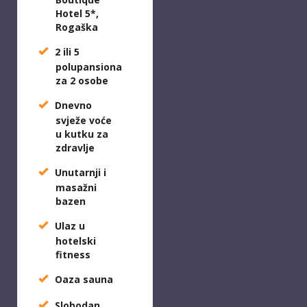
Hotel 5*,
Rogaška
2 ili 5
polupansiona
za 2 osobe
Dnevno
svježe voće
u kutku za
zdravlje
Unutarnji i
masažni
bazen
Ulaz u
hotelski
fitness
Oaza sauna
Slobodan