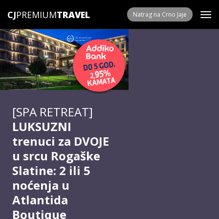
CJ
PREMIUM
Natrag na Crno Jaje
[SPA RETREAT]
LUKSUZNI
trenuci za DVOJE
u srcu Rogaške
Slatine: 2 ili 5
noćenja u
Atlantida
Boutique