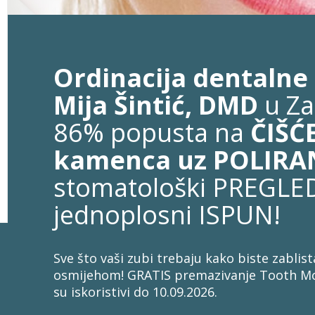
Ordinacija dentalne
Mija Šintić, DMD
u Za
86% popusta na
ČIŠĆ
kamenca uz POLIRA
stomatološki PREGLED
jednoplosni ISPUN!
Sve što vaši zubi trebaju kako biste zablist
osmijehom! GRATIS premazivanje Tooth M
su iskoristivi do 10.09.2026.