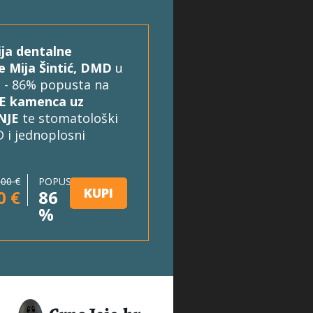
ija dentalne
e Mija Šintić, DMD
u
 - 86% popusta na
E kamenca uz
NJE
te stomatološki
 i jednoplosni
,00 €
POPUST
KUPI
0 €
86
%