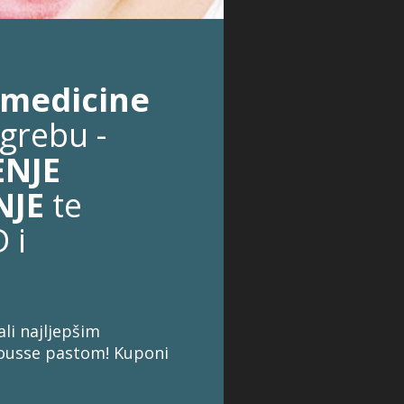
 medicine
grebu -
ENJE
NJE
te
 i
ali najljepšim
ousse pastom! Kuponi