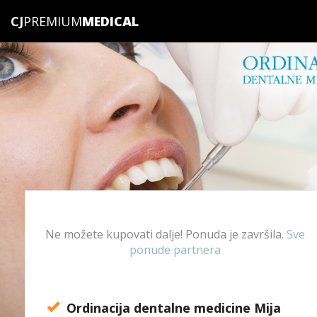
CJ
PREMIUM
Ne možete kupovati dalje! Ponuda je završila.
Sve
ponude partnera
Ordinacija dentalne medicine Mija