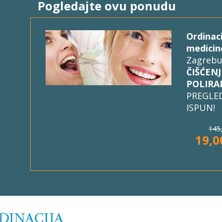
Pogledajte ovu ponudu
Ordinac
medicin
Zagrebu
ČIŠĆENJ
POLIRA
PREGLED
ISPUN!
145
19,0