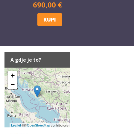
690,00 €
KUPI
A gdje je to?
+
−
Leaflet
| ©
OpenStreetMap
contributors