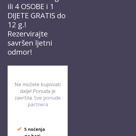
ili 4 OSOBE i 1
DIJETE GRATIS do
12 g.!
Rezervirajte
savršen ljetni
odmor!
Ne možete kupovati
dalje! Ponuda je
završila.
Sve ponude
partnera
5 noćenja
na bazi