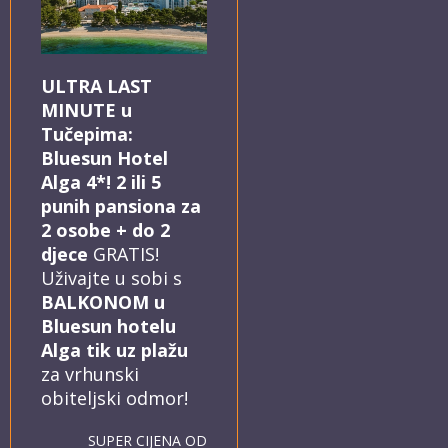
ULTRA LAST
MINUTE u
Tučepima:
Bluesun Hotel
Alga 4*! 2 ili 5
punih pansiona za
2 osobe + do 2
djece
GRATIS!
Uživajte u sobi s
BALKONOM u
Bluesun hotelu
Alga tik uz plažu
za vrhunski
obiteljski odmor!
SUPER CIJENA OD