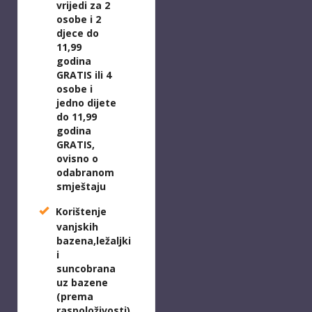
vrijedi za 2
osobe i 2
djece do
11,99
godina
GRATIS ili 4
osobe i
jedno dijete
do 11,99
godina
GRATIS,
ovisno o
odabranom
smještaju
Korištenje
vanjskih
bazena,ležaljki
i
suncobrana
uz bazene
(prema
raspoloživosti)