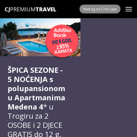
CJ
PREMIUM
Natrag na Crno Jaje
ŠPICA SEZONE -
5 NOĆENJA s
polupansionom
u Apartmanima
Medena 4
* u
Trogiru za 2
OSOBE i 2 DJECE
GRATIS do 12 g.