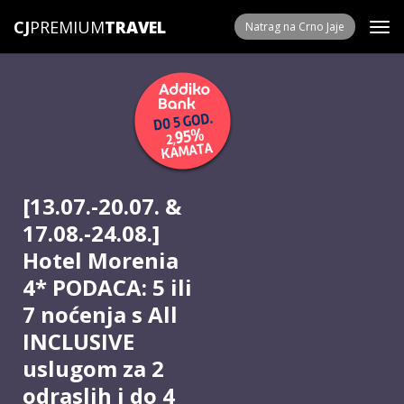
CJ
PREMIUM
Natrag na Crno Jaje
[
13.07.-20.07. &
17.08.-24.08.
]
Hotel Morenia
4* PODACA: 5 ili
7 noćenja s All
INCLUSIVE
uslugom za 2
odraslih i do 4