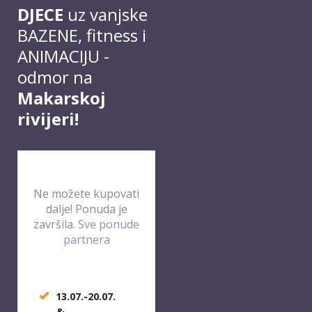
DJECE
uz vanjske
BAZENE, fitness i
ANIMACIJU -
odmor na
Makarskoj
rivijeri!
Ne možete kupovati
dalje! Ponuda je
završila.
Sve ponude
partnera
13.07.-20.07.
&