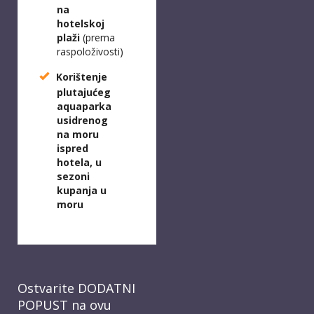
na
hotelskoj
plaži
(prema
raspoloživosti)
Korištenje
plutajućeg
aquaparka
usidrenog
na moru
ispred
hotela, u
sezoni
kupanja u
moru
Ostvarite DODATNI
POPUST na ovu