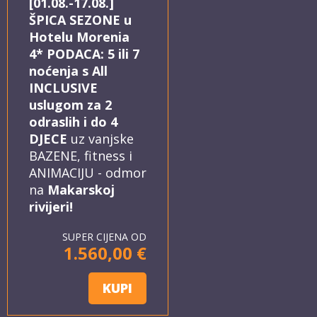
[01.08.-17.08.]
ŠPICA SEZONE u
Hotelu Morenia
4* PODACA: 5 ili 7
noćenja s All
INCLUSIVE
uslugom za 2
odraslih i do 4
DJECE
uz vanjske
BAZENE, fitness i
ANIMACIJU - odmor
na
Makarskoj
rivijeri!
SUPER CIJENA OD
1.560,00 €
KUPI