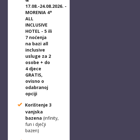
17.08.-24.08.2026.
-
MORENIA 4*
ALL
INCLUSIVE
HOTEL - 5 ili
7 noćenja
na bazi all
inclusive
usluge za 2
osobe + do
4 djece
GRATIS,
ovisno o
odabranoj
opciji
Korištenje 3
vanjska
bazena
(infinity,
fun i dječji
bazen)