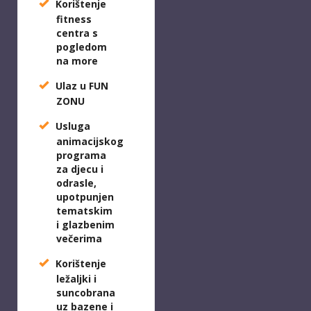
Korištenje
fitness
centra s
pogledom
na more
Ulaz u FUN
ZONU
Usluga
animacijskog
programa
za djecu i
odrasle,
upotpunjen
tematskim
i glazbenim
večerima
Korištenje
ležaljki i
suncobrana
uz bazene i