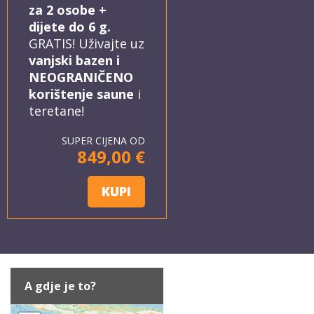
za 2 osobe +
dijete do 6 g.
GRATIS! Uživajte uz
vanjski bazen i
NEOGRANIČENO
korištenje saune
i
teretane!
SUPER CIJENA OD
849,00 €
KUPI
A gdje je to?