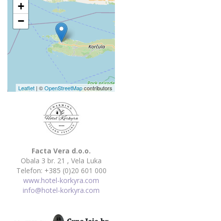
+
−
Leaflet
| ©
OpenStreetMap
contributors
Facta Vera d.o.o.
Obala 3 br. 21 , Vela Luka
Telefon: +385 (0)20 601 000
www.hotel-korkyra.com
info@hotel-korkyra.com