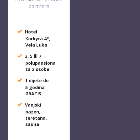
partnera
Hotel
Korkyra 4*,
Vela Luka
3, 5 ili 7
polupansiona
za 2 osobe
1 dijete do
5 godina
GRATIS
Vanjski
bazen,
teretana,
sauna