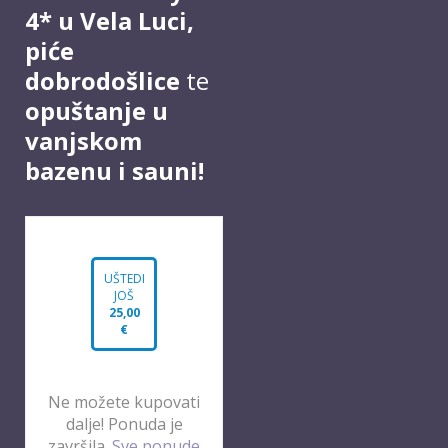
4* u Vela Luci,
piće
dobrodošlice
te
opuštanje u
vanjskom
bazenu i sauni!
UŠTEDI
JOŠ
25,00
€
Ne možete kupovati
dalje! Ponuda je
završila.
Sve ponude