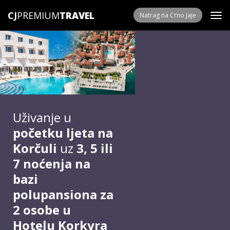
CJ
PREMIUM
Natrag na Crno Jaje
Uživanje u
početku ljeta na
Korčuli
uz
3, 5 ili
7 noćenja na
bazi
polupansiona
za
2 osobe
u
Hotelu Korkyra