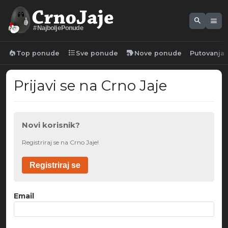
search
menu
#NajboljePonude
local_fire_department
format_list_bulleted
new_label
Top ponude
Sve ponude
Nove ponude
Putovanja
Prijavi se na Crno Jaje
Novi korisnik?
Registriraj se na Crno Jaje!
Registriraj se
Email