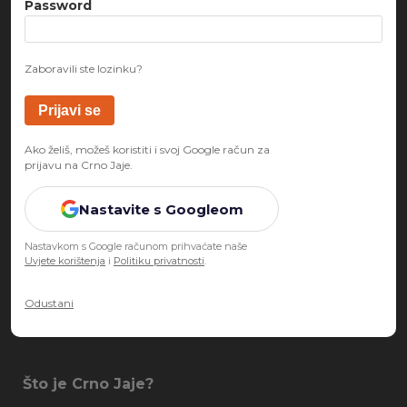
Password
Zaboravili ste lozinku?
Ako želiš, možeš koristiti i svoj Google račun za
prijavu na Crno Jaje.
Nastavite s Googleom
Nastavkom s Google računom prihvaćate naše
Uvjete korištenja
i
Politiku privatnosti
.
Odustani
Što je Crno Jaje?