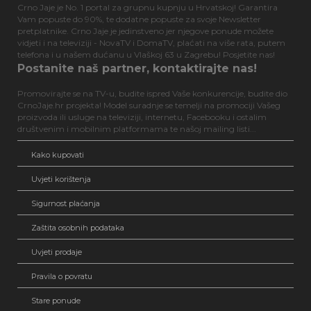
Crno Jaje je No. 1 portal za grupnu kupnju u Hrvatskoj! Garantira
Vam popuste do 90%, te dodatne popuste za svoje Newsletter
pretplatnike. Crno Jaje je jedinstveno jer njegove ponude možete
vidjeti i na televiziji - NovaTV i DomaTV, plaćati na više rata, putem
telefona i u našem dućanu u Vlaškoj 63 u Zagrebu! Posjetite nas!
Postanite naš partner, kontaktirajte nas!
Promovirajte se na TV-u, budite ispred Vaše konkurencije, budite dio
CrnoJaje.hr projekta! Model suradnje se temelji na promociji Vašeg
proizvoda ili usluge na televiziji, internetu, Facebooku i ostalim
društvenim i mobilnim platformama te našoj mailing listi...
Kako kupovati
Uvjeti korištenja
Sigurnost plaćanja
Zaštita osobnih podataka
Uvjeti prodaje
Pravila o povratu
Stare ponude