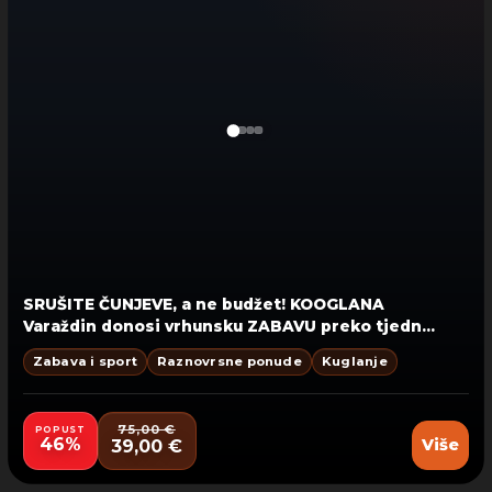
SRUŠITE ČUNJEVE, a ne budžet! KOOGLANA
Varaždin
donosi vrhunsku ZABAVU preko tjedna
za cijelu ekipu:
2 sata najma staze za do 6
Zabava i sport
Raznovrsne ponude
Kuglanje
OSOBA za samo 39 €! Rezervirajte svoj termin
na vrijeme!
75,00 €
POPUST
46%
Više
39,00 €