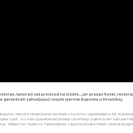
estoran, lansirati vaš proizvod na tržište... jer prazan hotel, restoran
e garantirati zahvaljujući svojim vjernim kupcima u Hrvatskoj,
ona i ostvarili nevjerovane rezultate u turizmu, ugostiteljstvu itd. te postal
jska rupa”, a u našu posvećenost prodaji i promociji uvjerili su se i naši partner
ar, Waterman Svpetrvs, Falkensteiner, Liburnia Riviera Hoteli i stotine drugih.