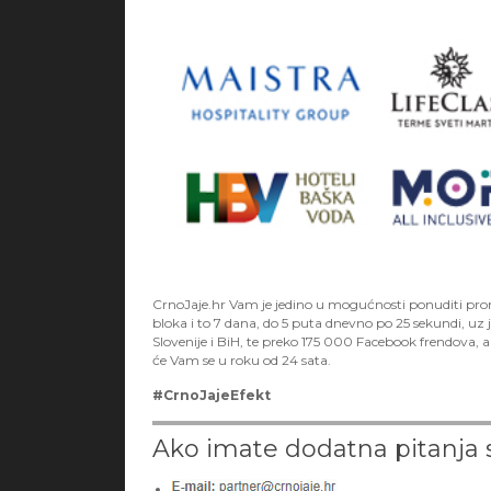
CrnoJaje.hr Vam je jedino u mogućnosti ponuditi pro
bloka i to 7 dana, do 5 puta dnevno po 25 sekundi, uz
Slovenije i BiH, te preko 175 000 Facebook frendova, a 
će Vam se u roku od 24 sata.
#CrnoJajeEfekt
Ako imate dodatna pitanja s