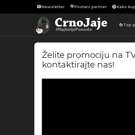
mail
handshake
help
Newsletter
Postani partner
Kako kup
local_fire_department
Top 
#NajboljePonude
Želite promociju na TV
kontaktirajte nas!