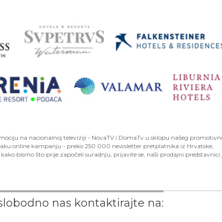
mociju na nacionalnoj televiziji - NovaTV i DomaTv u sklopu našeg promotiv
 jaku online kampanju - preko 250 000 newsletter pretplatnika iz Hrvatske,
kako bismo što prije započeli suradnju, prijavite se, naši prodajni predstavnici 
lobodno nas kontaktirajte na: