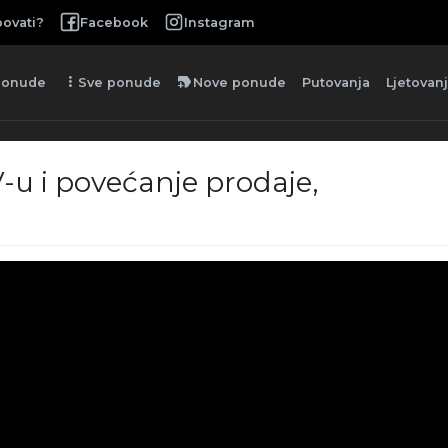
ovati?
Facebook
Instagram
more_vert
new_label
ponude
Sve ponude
Nove ponude
Putovanja
Ljetovan
-u i povećanje prodaje,