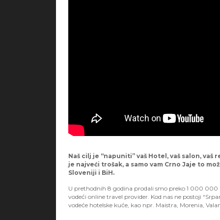
Naš cilj je “napuniti” vaš Hotel, vaš salon, vaš r
je najveći trošak, a samo vam Crno Jaje to mož
Sloveniji i BiH.
U prethodnih 8 godina prodali smo preko 1 000 000 kup
vodeći online travel provider. Kod nas ne postoji “Srpan
vodeće hotelske kuće, kao npr. Maistra, Morenia, Valam