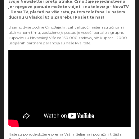
svoje Newsletter pretplatnike. Crno Jaje je jedinstveno
jer njegove ponude možete vidjeti i na televiziji - NovaTV
i DomaTV, plaćati na više rata, putem telefona i u našem
dućanu u Vlaškoj 63 u Zagrebu! Posjetite nas!
U samo dvije godine CrnoJaje.hr, zahvaljujući našem stručnom i
uštimanom timu, zasluženo je postao je vodeći portal za grupnu
kupovinu u Hrvatskoj! Više od 150 000 zadovoljnih kupaca i 2000
uspješnih partnera garancija su naše kvalitete.
Naše su ponude složene prema Vašim željama i potražnji tržišta.