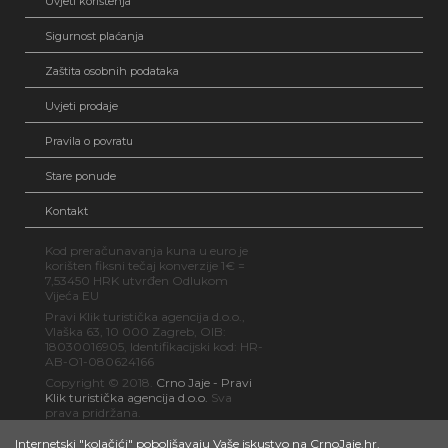
Uvjeti korištenja
Sigurnost plaćanja
Zaštita osobnih podataka
Uvjeti prodaje
Pravila o povratu
Stare ponude
Kontakt
Kod preračunavanja kuna u euro je
korišten fiksni tečaj konverzije 1€ =
7,53450 HRK utvrđen Odlukom
Vijeća EU
Pravi Klik turistička agencija d.o.o.,
Vlaška 63, 10 000 Zagreb, OIB:
18030016905, Identifikacijski kod: HR-
AB-O1-080624166
Copyright © 2018.
Crno Jaje - Pravi
Klik turistička agencija d.o.o.
Sva
prava pridržana.
Internetski "kolačići" poboljšavaju Vaše iskustvo na CrnoJaje.hr.