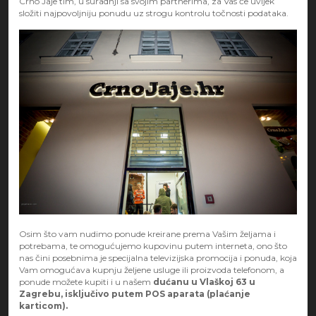
Crno Jaje tim, u suradnji sa svojim partnerima, za Vas će uvijek
složiti najpovoljniju ponudu uz strogu kontrolu točnosti podataka.
Osim što vam nudimo ponude kreirane prema Vašim željama i
potrebama, te omogućujemo kupovinu putem interneta, ono što
nas čini posebnima je specijalna televizijska promocija i ponuda, koja
Vam omogućava kupnju željene usluge ili proizvoda telefonom, a
ponude možete kupiti i u našem
dućanu u Vlaškoj 63 u
Zagrebu, isključivo putem POS aparata (plaćanje
karticom).