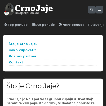
search
menu
#NajboljePonude
local_fire_department
format_list_bulleted
new_label
Top ponude
Sve ponude
Nove ponude
Putovanja
Što je Crno Jaje?
Kako kupovati?
Postani partner
Kontakt
">
Što je Crno Jaje?
Crno Jaje je No. 1 portal za grupnu kupnju u Hrvatskoj!
Garantira Vam popuste do 90%, te dodatne popuste za