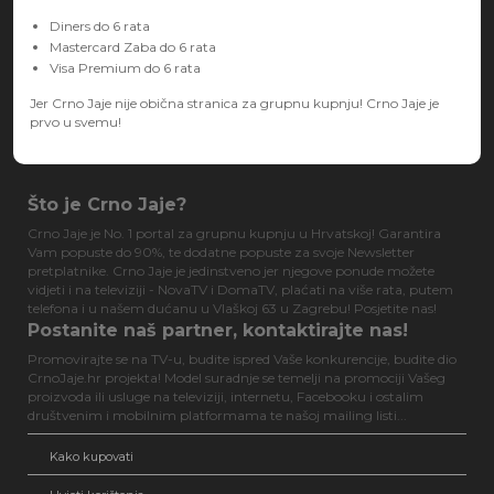
Diners do 6 rata
Mastercard Zaba do 6 rata
Visa Premium do 6 rata
Jer Crno Jaje nije obična stranica za grupnu kupnju! Crno Jaje je
prvo u svemu!
Što je Crno Jaje?
Crno Jaje je No. 1 portal za grupnu kupnju u Hrvatskoj! Garantira
Vam popuste do 90%, te dodatne popuste za svoje Newsletter
pretplatnike. Crno Jaje je jedinstveno jer njegove ponude možete
vidjeti i na televiziji - NovaTV i DomaTV, plaćati na više rata, putem
telefona i u našem dućanu u Vlaškoj 63 u Zagrebu! Posjetite nas!
Postanite naš partner, kontaktirajte nas!
Promovirajte se na TV-u, budite ispred Vaše konkurencije, budite dio
CrnoJaje.hr projekta! Model suradnje se temelji na promociji Vašeg
proizvoda ili usluge na televiziji, internetu, Facebooku i ostalim
društvenim i mobilnim platformama te našoj mailing listi...
Kako kupovati