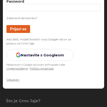
Password
Zaboravili ste lozinku?
Ako želiš, možeš koristiti i svoj Google račun za
prijavu na Crno Jaje.
Nastavite s Googleom
Nastavkom s Google računom prihvaćate naše
Uvjete korištenja
i
Politiku privatnosti
.
Odustani
Što je Crno Jaje?