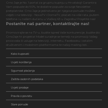
Crno Jaje je No. 1 portal za grupnu kupnju u Hrvatskoj! Garantira
Vam popuste do 90%, te dodatne popuste za svoje Newsletter
pretplatnike. Crno Jaje je jedinstveno jer njegove ponude možete
vidjeti i na televiziji - NovaTV i DomaTV, plaćati na više rata, putem
telefona i u našem dućanu u Vlaškoj 63 u Zagrebu! Posjetite nas!
Postanite naš partner, kontaktirajte nas!
Promovirajte se na TV-u, budite ispred Vaše konkurencije, budite dio
CrnoJaje.hr projekta! Model suradnje se temelji na promociji Vašeg
proizvoda ili usluge na televiziji, internetu, Facebooku i ostalim
društvenim i mobilnim platformama te našoj mailing listi...
Kako kupovati
Uvjeti korištenja
Sigurnost plaćanja
Zaštita osobnih podataka
Uvjeti prodaje
Pravila o povratu
Stare ponude