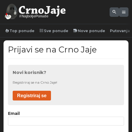
search
menu
#NajboljePonude
local_fire_department
format_list_bulleted
new_label
Top ponude
Sve ponude
Nove ponude
Putovanja
Prijavi se na Crno Jaje
Novi korisnik?
Registriraj se na Crno Jaje!
Registriraj se
Email