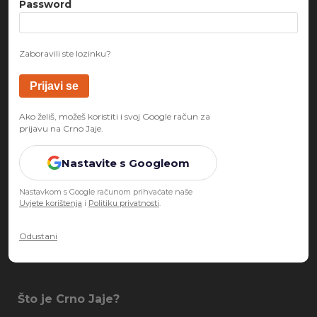
Password
Zaboravili ste lozinku?
Ako želiš, možeš koristiti i svoj Google račun za
prijavu na Crno Jaje.
Nastavite s Googleom
Nastavkom s Google računom prihvaćate naše
Uvjete korištenja
i
Politiku privatnosti
.
Odustani
Što je Crno Jaje?