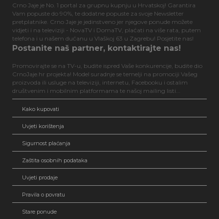
Crno Jaje je No. 1 portal za grupnu kupnju u Hrvatskoj! Garantira
Vam popuste do 90%, te dodatne popuste za svoje Newsletter
pretplatnike. Crno Jaje je jedinstveno jer njegove ponude možete
vidjeti i na televiziji - NovaTV i DomaTV, plaćati na više rata, putem
telefona i u našem dućanu u Vlaškoj 63 u Zagrebu! Posjetite nas!
Postanite naš partner, kontaktirajte nas!
Promovirajte se na TV-u, budite ispred Vaše konkurencije, budite dio
CrnoJaje.hr projekta! Model suradnje se temelji na promociji Vašeg
proizvoda ili usluge na televiziji, internetu, Facebooku i ostalim
društvenim i mobilnim platformama te našoj mailing listi...
Kako kupovati
Uvjeti korištenja
Sigurnost plaćanja
Zaštita osobnih podataka
Uvjeti prodaje
Pravila o povratu
Stare ponude