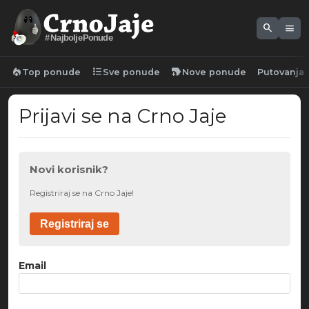
search
menu
#NajboljePonude
local_fire_department
format_list_bulleted
new_label
Top ponude
Sve ponude
Nove ponude
Putovanja
Prijavi se na Crno Jaje
Novi korisnik?
Registriraj se na Crno Jaje!
Registriraj se
Email