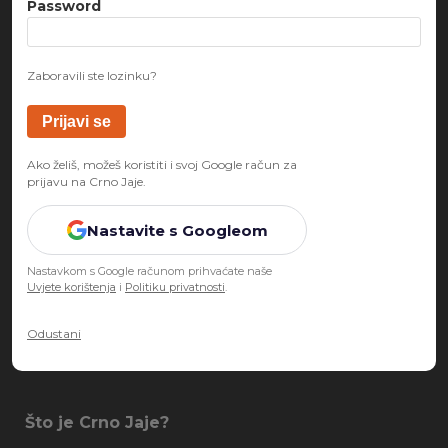
Password
Zaboravili ste lozinku?
Ako želiš, možeš koristiti i svoj Google račun za
prijavu na Crno Jaje.
Nastavite s Googleom
Nastavkom s Google računom prihvaćate naše
Uvjete korištenja
i
Politiku privatnosti
.
Odustani
Što je Crno Jaje?