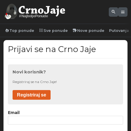
search
menu
#NajboljePonude
local_fire_department
format_list_bulleted
new_label
Top ponude
Sve ponude
Nove ponude
Putovanja
Prijavi se na Crno Jaje
Novi korisnik?
Registriraj se na Crno Jaje!
Registriraj se
Email