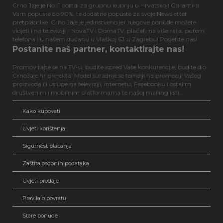
Crno Jaje je No. 1 portal za grupnu kupnju u Hrvatskoj! Garantira
Vam popuste do 90%, te dodatne popuste za svoje Newsletter
pretplatnike. Crno Jaje je jedinstveno jer njegove ponude možete
vidjeti i na televiziji - NovaTV i DomaTV, plaćati na više rata, putem
telefona i u našem dućanu u Vlaškoj 63 u Zagrebu! Posjetite nas!
Postanite naš partner, kontaktirajte nas!
Promovirajte se na TV-u, budite ispred Vaše konkurencije, budite dio
CrnoJaje.hr projekta! Model suradnje se temelji na promociji Vašeg
proizvoda ili usluge na televiziji, internetu, Facebooku i ostalim
društvenim i mobilnim platformama te našoj mailing listi...
Kako kupovati
Uvjeti korištenja
Sigurnost plaćanja
Zaštita osobnih podataka
Uvjeti prodaje
Pravila o povratu
Stare ponude