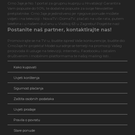
Crno Jaje je No. 1 portal za grupnu kupnju u Hrvatskoj! Garantira
Vam popuste do 90%, te dodatne popuste za svoje Newsletter
pretplatnike. Crno Jaje je jedinstveno jer njegove ponude možete
vidjeti i na televiziji - NovaTV i DomaTV, plaćati na više rata, putem
telefona i u našem dućanu u Vlaškoj 63 u Zagrebu! Posjetite nas!
Postanite naš partner, kontaktirajte nas!
Promovirajte se na TV-u, budite ispred Vaše konkurencije, budite dio
CrnoJaje.hr projekta! Model suradnje se temelji na promociji Vašeg
proizvoda ili usluge na televiziji, internetu, Facebooku i ostalim
društvenim i mobilnim platformama te našoj mailing listi...
Kako kupovati
Uvjeti korištenja
Sigurnost plaćanja
Zaštita osobnih podataka
Uvjeti prodaje
Pravila o povratu
Stare ponude