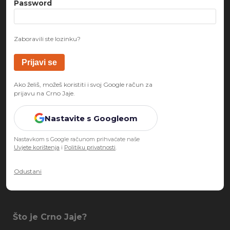
Password
Zaboravili ste lozinku?
Ako želiš, možeš koristiti i svoj Google račun za
prijavu na Crno Jaje.
Nastavite s Googleom
Nastavkom s Google računom prihvaćate naše
Uvjete korištenja
i
Politiku privatnosti
.
Odustani
Što je Crno Jaje?