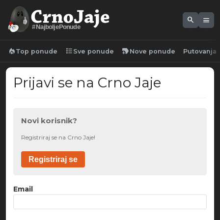
search
menu
#NajboljePonude
local_fire_department
format_list_bulleted
new_label
Top ponude
Sve ponude
Nove ponude
Putovanja
Prijavi se na Crno Jaje
Novi korisnik?
Registriraj se na Crno Jaje!
Registriraj se
Email