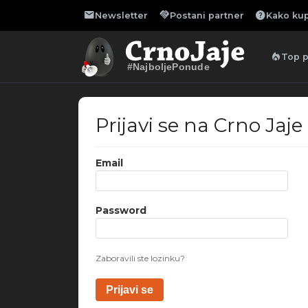
mail
handshake
help
Newsletter
Postani partner
Kako kup
local_fire_department
Top 
#NajboljePonude
Prijavi se na Crno Jaje
Email
Password
Zaboravili ste lozinku?