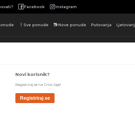
ovati?
Facebook
Instagram
more_vert
new_label
ponude
Sve ponude
Nove ponude
Putovanja
Ljetovan
Novi korisnik?
Registriraj se na Crno Jaje!
Registriraj se