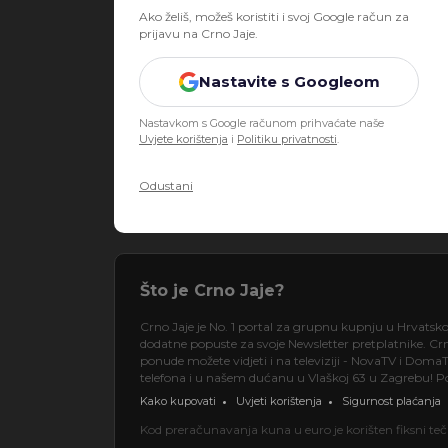
Ako želiš, možeš koristiti i svoj Google račun za
prijavu na Crno Jaje.
Nastavite s Googleom
Nastavkom s Google računom prihvaćate naše
Uvjete korištenja
i
Politiku privatnosti
.
Odustani
Što je Crno Jaje?
Crno Jaje je No. 1 portal za grupnu kupnju u Hrvatsk
dodatne popuste za svoje Newsletter pretplatnike. Crno
ponude možete vidjeti i na televiziji - NovaTV i DomaT
telefona i u našem dućanu u Vlaškoj 63 u Zagrebu! Pos
Kako kupovati
Uvjeti korištenja
Sigurnost plaćanja
Kod preračunavanja kuna u euro je korišten fiksni t