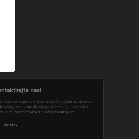
ntaktirajte nas!
d Vaše konkurencije, budite dio CrnoJaje.hr projekta!
 Vašeg proizvoda ili usluge na televiziji, internetu,
ilnim platformama te našoj mailing listi...
Kontakt