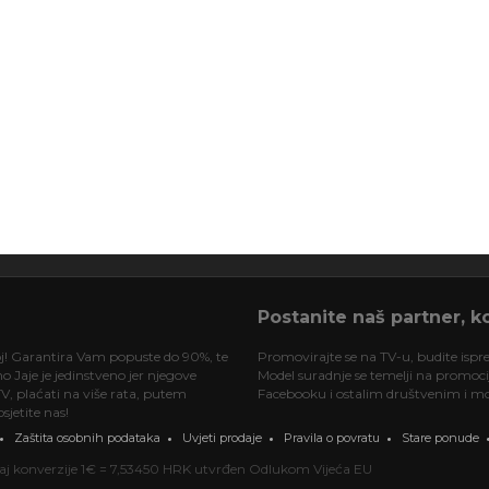
Postanite naš partner, ko
oj! Garantira Vam popuste do 90%, te
Promovirajte se na TV-u, budite ispre
 Jaje je jedinstveno jer njegove
Model suradnje se temelji na promociji
V, plaćati na više rata, putem
Facebooku i ostalim društvenim i mob
jetite nas!
Zaštita osobnih podataka
Uvjeti prodaje
Pravila o povratu
Stare ponude
ečaj konverzije 1€ = 7,53450 HRK utvrđen Odlukom Vijeća EU