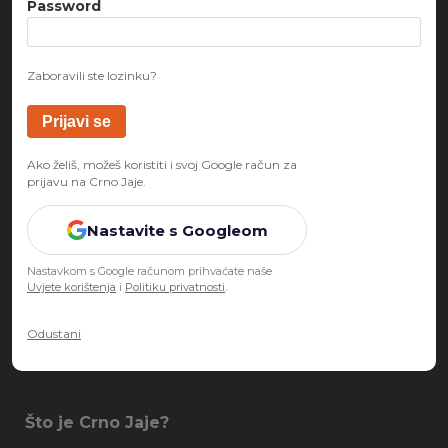
Password
Zaboravili ste lozinku?
Ako želiš, možeš koristiti i svoj Google račun za
prijavu na Crno Jaje.
Nastavite s Googleom
Nastavkom s Google računom prihvaćate naše
Uvjete korištenja
i
Politiku privatnosti
.
Odustani
Što je Crno Jaje?