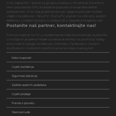
Crno Jaje je No. 1 portal za grupnu kupnju u Hrvatskoj! Garantira
Vam popuste do 90%, te dodatne popuste za svoje Newsletter
pretplatnike. Crno Jaje je jedinstveno jer njegove ponude možete
vidjeti i na televiziji - NovaTV i DomaTV, plaćati na više rata, putem
telefona i u našem dućanu u Vlaškoj 63 u Zagrebu! Posjetite nas!
Postanite naš partner, kontaktirajte nas!
Promovirajte se na TV-u, budite ispred Vaše konkurencije, budite dio
CrnoJaje.hr projekta! Model suradnje se temelji na promociji Vašeg
proizvoda ili usluge na televiziji, internetu, Facebooku i ostalim
društvenim i mobilnim platformama te našoj mailing listi...
Kako kupovati
Uvjeti korištenja
Sigurnost plaćanja
Zaštita osobnih podataka
Uvjeti prodaje
Pravila o povratu
Stare ponude