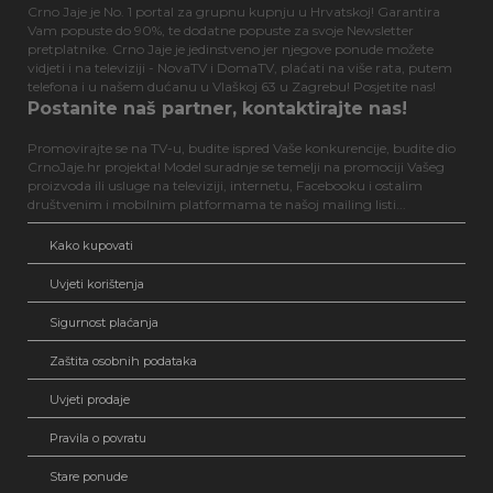
Crno Jaje je No. 1 portal za grupnu kupnju u Hrvatskoj! Garantira
Vam popuste do 90%, te dodatne popuste za svoje Newsletter
pretplatnike. Crno Jaje je jedinstveno jer njegove ponude možete
vidjeti i na televiziji - NovaTV i DomaTV, plaćati na više rata, putem
telefona i u našem dućanu u Vlaškoj 63 u Zagrebu! Posjetite nas!
Postanite naš partner, kontaktirajte nas!
Promovirajte se na TV-u, budite ispred Vaše konkurencije, budite dio
CrnoJaje.hr projekta! Model suradnje se temelji na promociji Vašeg
proizvoda ili usluge na televiziji, internetu, Facebooku i ostalim
društvenim i mobilnim platformama te našoj mailing listi...
Kako kupovati
Uvjeti korištenja
Sigurnost plaćanja
Zaštita osobnih podataka
Uvjeti prodaje
Pravila o povratu
Stare ponude