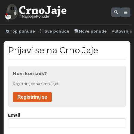
search
menu
#NajboljePonude
local_fire_department
format_list_bulleted
new_label
Top ponude
Sve ponude
Nove ponude
Putovanja
Prijavi se na Crno Jaje
Novi korisnik?
Registriraj se na Crno Jaje!
Registriraj se
Email