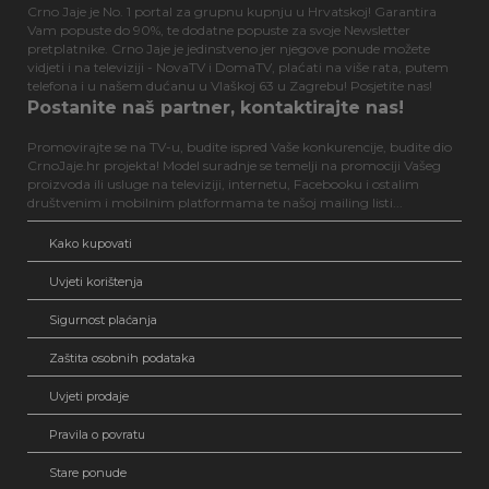
Crno Jaje je No. 1 portal za grupnu kupnju u Hrvatskoj! Garantira
Vam popuste do 90%, te dodatne popuste za svoje Newsletter
pretplatnike. Crno Jaje je jedinstveno jer njegove ponude možete
vidjeti i na televiziji - NovaTV i DomaTV, plaćati na više rata, putem
telefona i u našem dućanu u Vlaškoj 63 u Zagrebu! Posjetite nas!
Postanite naš partner, kontaktirajte nas!
Promovirajte se na TV-u, budite ispred Vaše konkurencije, budite dio
CrnoJaje.hr projekta! Model suradnje se temelji na promociji Vašeg
proizvoda ili usluge na televiziji, internetu, Facebooku i ostalim
društvenim i mobilnim platformama te našoj mailing listi...
Kako kupovati
Uvjeti korištenja
Sigurnost plaćanja
Zaštita osobnih podataka
Uvjeti prodaje
Pravila o povratu
Stare ponude