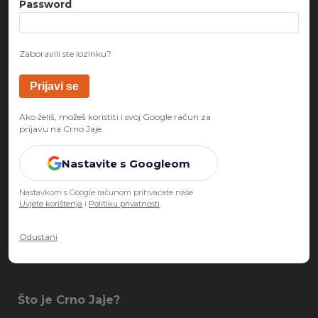
Password
Zaboravili ste lozinku?
Ako želiš, možeš koristiti i svoj Google račun za
prijavu na Crno Jaje.
Nastavite s Googleom
Nastavkom s Google računom prihvaćate naše
Uvjete korištenja
i
Politiku privatnosti
.
Odustani
Što je Crno Jaje?