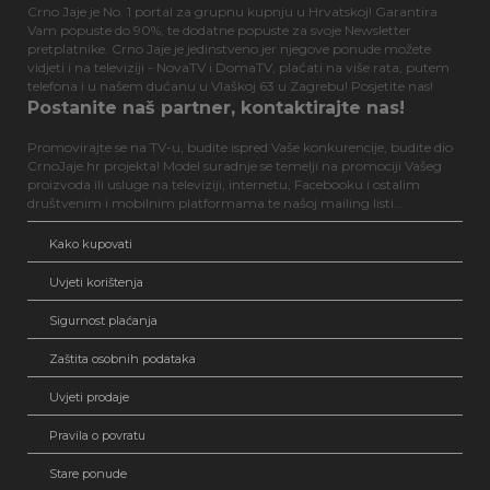
Crno Jaje je No. 1 portal za grupnu kupnju u Hrvatskoj! Garantira
Vam popuste do 90%, te dodatne popuste za svoje Newsletter
pretplatnike. Crno Jaje je jedinstveno jer njegove ponude možete
vidjeti i na televiziji - NovaTV i DomaTV, plaćati na više rata, putem
telefona i u našem dućanu u Vlaškoj 63 u Zagrebu! Posjetite nas!
Postanite naš partner, kontaktirajte nas!
Promovirajte se na TV-u, budite ispred Vaše konkurencije, budite dio
CrnoJaje.hr projekta! Model suradnje se temelji na promociji Vašeg
proizvoda ili usluge na televiziji, internetu, Facebooku i ostalim
društvenim i mobilnim platformama te našoj mailing listi...
Kako kupovati
Uvjeti korištenja
Sigurnost plaćanja
Zaštita osobnih podataka
Uvjeti prodaje
Pravila o povratu
Stare ponude