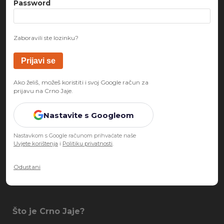
Password
Zaboravili ste lozinku?
Ako želiš, možeš koristiti i svoj Google račun za
prijavu na Crno Jaje.
Nastavite s Googleom
Nastavkom s Google računom prihvaćate naše
Uvjete korištenja
i
Politiku privatnosti
.
Odustani
Što je Crno Jaje?