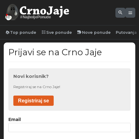
search
menu
#NajboljePonude
local_fire_department
format_list_bulleted
new_label
Top ponude
Sve ponude
Nove ponude
Putovanja
Prijavi se na Crno Jaje
Novi korisnik?
Registriraj se na Crno Jaje!
Registriraj se
Email