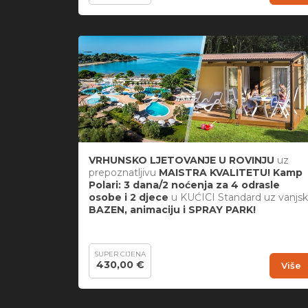
VRHUNSKO LJETOVANJE U ROVINJU
uz
prepoznatljivu
MAISTRA KVALITETU! Kamp
Polari: 3 dana/2 noćenja za 4 odrasle
osobe i 2 djece
u KUĆICI Standard uz vanjsk
BAZEN, animaciju i
SPRAY PARK!
SUPER CIJENA
430,00 €
Više