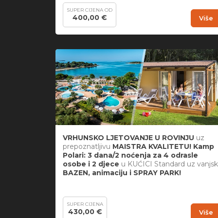
SUPER CIJENA OD
400,00 €
Više
VRHUNSKO LJETOVANJE U ROVINJU
uz
prepoznatljivu
MAISTRA KVALITETU! Kamp
Polari: 3 dana/2 noćenja za 4 odrasle
osobe i 2 djece
u KUĆICI Standard uz vanjsk
BAZEN, animaciju i
SPRAY PARK!
SUPER CIJENA
430,00 €
Više