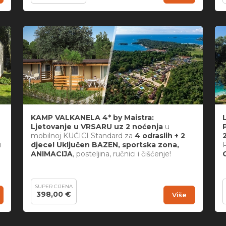
KAMP VALKANELA 4* by Maistra:
Ljetovanje u VRSARU uz 2 noćenja
u
mobilnoj KUĆICI Standard za
4 odraslih + 2
i
djece! Uključen BAZEN, sportska zona,
ANIMACIJA
, posteljina, ručnici i čišćenje!
SUPER CIJENA
398,00 €
Više