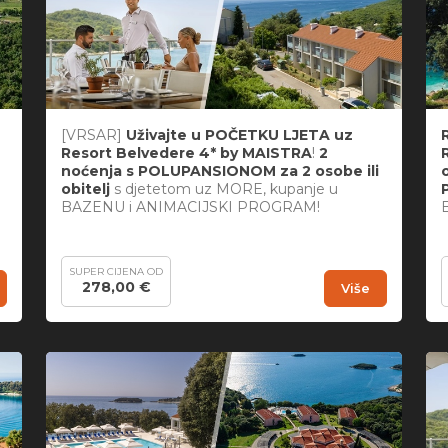
[VRSAR]
Uživajte u POČETKU LJETA uz
Resort Belvedere 4* by MAISTRA
!
2
noćenja s POLUPANSIONOM za 2 osobe ili
obitelj
s djetetom uz MORE, kupanje u
BAZENU i ANIMACIJSKI PROGRAM!
SUPER CIJENA OD
278,00 €
Više