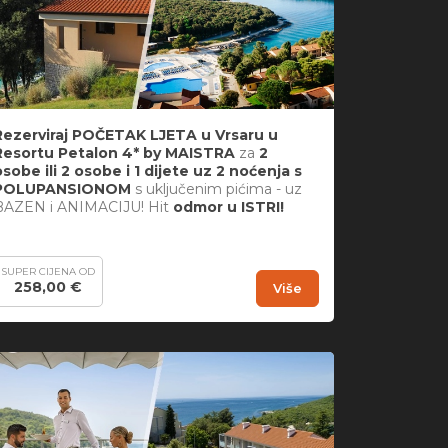
Rezerviraj POČETAK LJETA u Vrsaru u
Resortu Petalon 4* by MAISTRA
za
2
osobe ili 2 osobe i 1 dijete uz 2 noćenja s
POLUPANSIONOM
s uključenim pićima - uz
BAZEN i ANIMACIJU! Hit
odmor u ISTRI!
SUPER CIJENA OD
258,00 €
Više