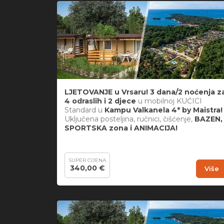
LJETOVANJE u Vrsaru! 3 dana/2 noćenja z
4 odraslih i 2 djece
u mobilnoj KUĆICI
Standard u
Kampu Valkanela 4* by Maistra!
Uključena posteljina, ručnici, čišćenje,
BAZEN,
SPORTSKA zona i ANIMACIJA!
SUPER CIJENA
340,00 €
Više