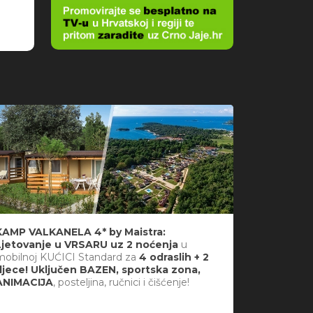
KAMP VALKANELA 4* by Maistra:
Ljetovanje u VRSARU uz 2 noćenja
u
mobilnoj KUĆICI Standard za
4 odraslih + 2
djece! Uključen BAZEN, sportska zona,
ANIMACIJA
, posteljina, ručnici i čišćenje!