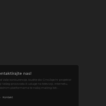
ntaktirajte nas!
d Vaše konkurencije, budite dio CrnoJaje.hr projekta!
 Vašeg proizvoda ili usluge na televiziji, internetu,
ilnim platformama te našoj mailing listi...
Kontakt