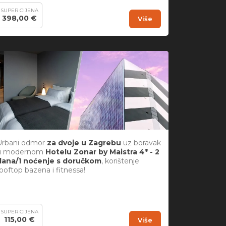
SUPER CIJENA
398,00 €
Više
Urbani odmor
za dvoje u Zagrebu
uz boravak
u modernom
Hotelu Zonar by Maistra 4* - 2
dana/1 noćenje s doručkom
, korištenje
ooftop bazena i fitnessa!
SUPER CIJENA
115,00 €
Više