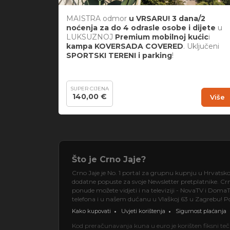
MAISTRA
odmor
u VRSARU! 3 dana/2
noćenja za do 4 odrasle osobe i dijete
u
LUKSUZNOJ
Premium mobilnoj kućic
i
kampa
KOVERSADA COVERED
. Uključeni
SPORTSKI TERENI i parking
!
SUPER CIJENA
140,00 €
Više
Što je Crno Jaje?
Crno Jaje je No. 1 portal za grupnu kupnju u Hrvatsk
dodatne popuste za svoje Newsletter pretplatnike. Crno
ponude možete vidjeti i na televiziji - NovaTV i DomaT
telefona i u našem dućanu u Vlaškoj 63 u Zagrebu! Pos
Kako kupovati
Uvjeti korištenja
Sigurnost plaćanja
Kod preračunavanja kuna u euro je korišten fiksni t