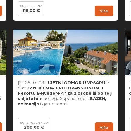
SUPER CIJENA
115,00 €
Više
[27.08.-01.09.]
LJETNI ODMOR U VRSARU
: 3
dana/
2 NOĆENJA s POLUPANSIONOM u
Resortu Belvedere 4* za 2 osobe ili obitelj
i
s djetetom
do 12g.! Superior soba,
BAZEN,
r
animacija
i game room!
SUPER CIJENA OD
200,00 €
Više