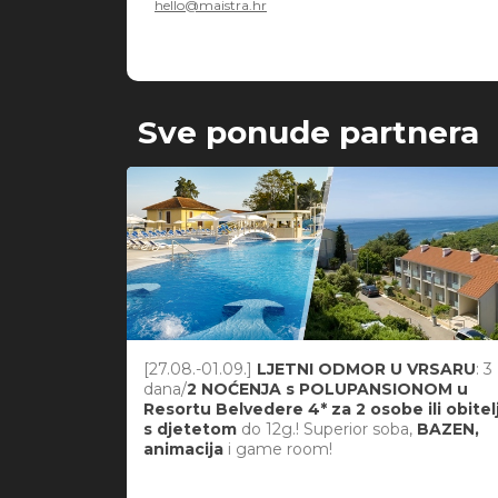
hello@maistra.hr
Sve ponude partnera
[27.08.-01.09.]
LJETNI ODMOR U VRSARU
: 3
dana/
2 NOĆENJA s POLUPANSIONOM u
Resortu Belvedere 4* za 2 osobe ili obitel
s djetetom
do 12g.! Superior soba,
BAZEN,
animacija
i game room!