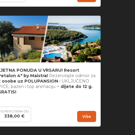
LJETNA PONUDA U VRSARU! Resort
Petalon 4* by Maistra!
Rezervirajte odmor za
2 osobe uz POLUPANSION
i UKLJUČENO
PIĆE, bazen i top animaciju +
dijete do 12 g.
GRATIS!
SUPER CIJENA OD
338,00 €
Više