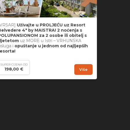
[VRSAR]
Uživajte u PROLJEĆU uz Resort
Belvedere 4* by MAISTRA! 2 noćenja s
POLUPANSIONOM za 2 osobe ili obitelj s
djetetom
uz MORE u Istri – VRHUNSKA
usluga i
opuštanje u jednom od najljepših
resorta!
SUPER CIJENA OD
198,00 €
Više