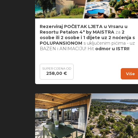
Rezerviraj POČETAK LJETA u Vrsaru u
Resortu Petalon 4* by MAISTRA
za
2
osobe ili 2 osobe i 1 dijete uz 2 noćenja s
POLUPANSIONOM
s uključenim pićima - uz
BAZEN i ANIMACIJU! Hit
odmor u ISTRI!
SUPER CIJENA OD
258,00 €
Više