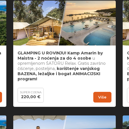
a
GLAMPING U ROVINJU! Kamp Amarin by
Maistra - 2 noćenja za do 4 osobe
u
opremljenom ŠATORU Relax. Gratis završno
čišćenje, posteljina,
korištenje vanjskog
č
BAZENA, ležaljke i bogat ANIMACIJSKI
program!
SUPER CIJENA
220,00 €
Više