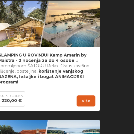
GLAMPING U ROVINJU! Kamp Amarin by
Maistra - 2 noćenja za do 4 osobe
u
opremljenom ŠATORU Relax. Gratis završno
išćenje, posteljina,
korištenje vanjskog
BAZENA, ležaljke i bogat ANIMACIJSKI
program!
SUPER CIJENA
220,00 €
Više