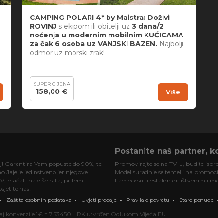
CAMPING POLARI 4* by Maistra: Doživi
ROVINJ
s ekipom ili obitelji uz
3 dana/2
noćenja u modernim mobilnim KUĆICAMA
za čak 6 osoba uz VANJSKI BAZEN.
Najbolji
odmor uz morski zrak!
SUPER CIJENA
158,00 €
Više
Postanite naš partner, ko
oj! Garantira Vam popuste do 90%, te
Promovirajte se na TV-u, budite ispre
 Jaje je jedinstveno jer njegove
Model suradnje se temelji na promociji
V, plaćati na više rata, putem
Facebooku i ostalim društvenim i mob
jetite nas!
Zaštita osobnih podataka
Uvjeti prodaje
Pravila o povratu
Stare ponude
ečaj konverzije 1€ = 7,53450 HRK utvrđen Odlukom Vijeća EU