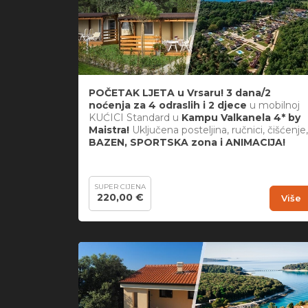
POČETAK LJETA u Vrsaru! 3 dana/2
noćenja za 4 odraslih i 2 djece
u mobilnoj
KUĆICI Standard u
Kampu Valkanela 4* by
Maistra!
Uključena posteljina, ručnici, čišćenje,
BAZEN, SPORTSKA zona i ANIMACIJA!
SUPER CIJENA
220,00 €
Više