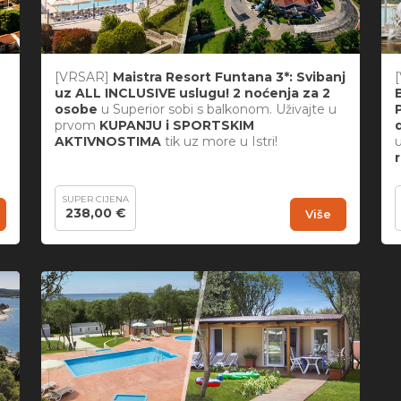
[VRSAR]
Maistra Resort Funtana 3*: Svibanj
uz ALL INCLUSIVE uslugu! 2 noćenja za 2
osobe
u Superior sobi s balkonom. Uživajte u
prvom
KUPANJU i SPORTSKIM
AKTIVNOSTIMA
tik uz more u Istri!
SUPER CIJENA
238,00 €
Više