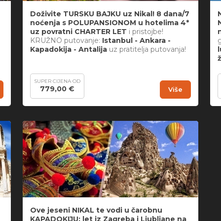
Doživite TURSKU BAJKU uz Nikal! 8 dana/7
noćenja s POLUPANSIONOM u hotelima 4*
uz povratni CHARTER LET
i pristojbe!
KRUŽNO putovanje:
Istanbul - Ankara -
Kapadokija - Antalija
uz pratitelja putovanja!
SUPER CIJENA OD
779,00 €
Više
Ove jeseni NIKAL te vodi u čarobnu
KAPADOKIJU: let iz Zagreba i Ljubljane na