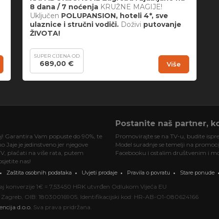
8 dana / 7 noćenja
KRUŽNE MAGIJE!
Uključen
POLUPANSION, hoteli 4*, sve
ulaznice i stručni vodiči.
Doživi
putovanje
ŽIVOTA!
SUPER CIJENA OD
689,00 €
Više
Postanite naš partner, ko
oj! Garantira Vam popuste do 90%, te
Promovirajte se na TV-u, budite ispre
 Jaje je jedinstveno jer njegove
Model suradnje se temelji na promociji
V, plaćati na više rata, putem
Facebooku i ostalim društvenim i mob
jetite nas!
Zaštita osobnih podataka
Uvjeti prodaje
Pravila o povratu
Stare ponude
ečaj konverzije 1€ = 7,53450 HRK utvrđen Odlukom Vijeća EU
000 Zagreb, OIB: 18030016905, Identifikacijski kod: HR-AB-O1-080624166
encija d.o.o.
Sva prava pridržana.