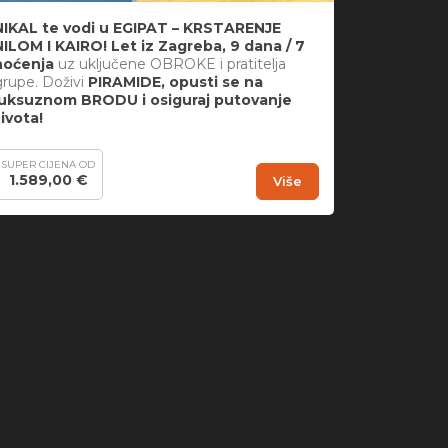
NIKAL te vodi u EGIPAT – KRSTARENJE
NILOM I KAIRO! Let iz Zagreba, 9 dana / 7
noćenja
uz uključene OBROKE i pratitelja
grupe. Doživi
PIRAMIDE, opusti se na
luksuznom BRODU i osiguraj putovanje
života!
SUPER CIJENA OD
1.589,00 €
Više