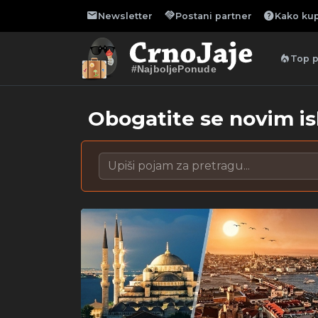
mail
handshake
help
Newsletter
Postani partner
Kako kup
local_fire_department
Top 
#NajboljePonude
Obogatite se novim i