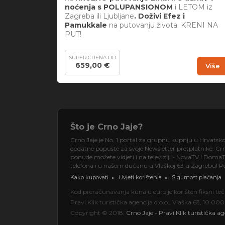
noćenja s POLUPANSIONOM
i LETOM iz
Zagreba ili Ljubljane
. Doživi Efez i
Pamukkale
na putovanju života. KRENI NA
PUT!
SUPER CIJENA OD
659,00 €
Više
Što je Crno Jaje?
Crno Jaje je No. 1 portal za grupnu kupnju u Hrvatsk
dodatne popuste za svoje Newsletter pretplatnike. Crno
ponude možete vidjeti i na televiziji - NovaTV i DomaT
telefona i u našem dućanu u Vlaškoj 63 u Zagrebu! Pos
Kako kupovati
Uvjeti korištenja
Sigurnost plaćanja
Kod preračunavanja kuna u euro je korišten fiksni t
Pravi Klik turistička agencija d.o.o., Vlaška 63, 10 
Copyright © 2018.
Crno Jaje - Pravi Klik turistička ag