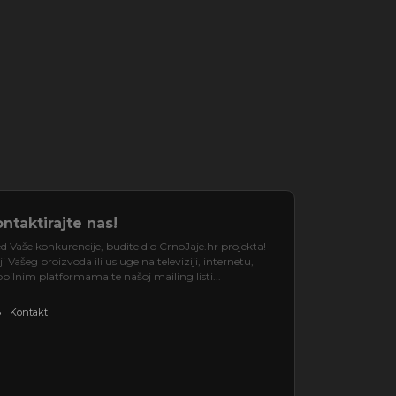
ntaktirajte nas!
d Vaše konkurencije, budite dio CrnoJaje.hr projekta!
 Vašeg proizvoda ili usluge na televiziji, internetu,
ilnim platformama te našoj mailing listi...
Kontakt