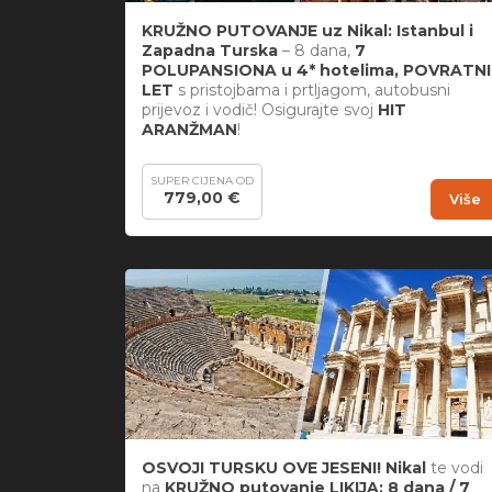
KRUŽNO PUTOVANJE uz Nikal: Istanbul i
Zapadna Turska
– 8 dana,
7
POLUPANSIONA u 4* hotelima, POVRATNI
LET
s pristojbama i prtljagom, autobusni
prijevoz i vodič! Osigurajte svoj
HIT
ARANŽMAN
!
SUPER CIJENA OD
779,00 €
Više
OSVOJI TURSKU OVE JESENI! Nikal
te vodi
na
KRUŽNO putovanje LIKIJA: 8 dana / 7