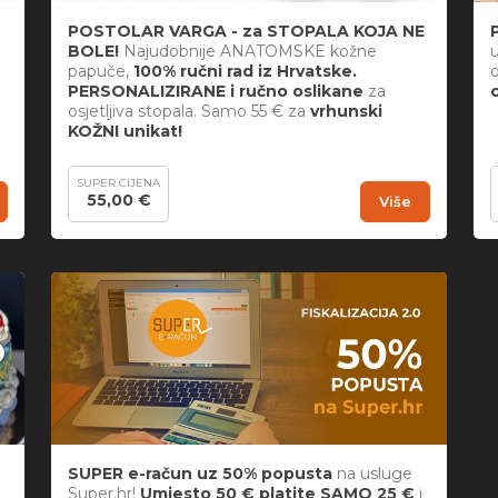
POSTOLAR VARGA - za STOPALA KOJA NE
BOLE!
Najudobnije ANATOMSKE kožne
u
papuče,
100% ručni rad iz Hrvatske.
PERSONALIZIRANE i ručno oslikane
za
osjetljiva stopala. Samo 55 € za
vrhunski
KOŽNI unikat!
SUPER CIJENA
55,00 €
Više
SUPER e-račun uz 50% popusta
na usluge
Super.hr!
Umjesto 50 € platite SAMO 25 €
i