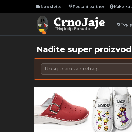
mail
handshake
help
Newsletter
Postani partner
Kako kup
local_fire_department
Top 
#NajboljePonude
Nađite super proizvod