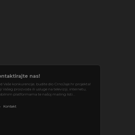
ntaktirajte nas!
d Vaše konkurencije, budite dio CrnoJaje.hr projekta!
 Vašeg proizvoda ili usluge na televiziji, internetu,
ilnim platformama te našoj mailing listi...
Kontakt