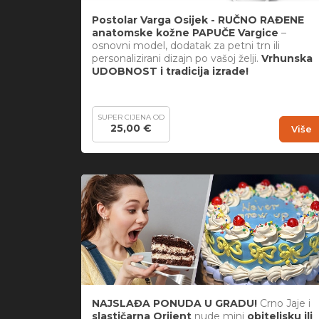
Postolar Varga Osijek
- RUČNO RAĐENE
anatomske kožne PAPUČE Vargice
–
osnovni model, dodatak za petni trn ili
personalizirani dizajn po vašoj želji.
Vrhunska
UDOBNOST i tradicija izrade!
SUPER CIJENA OD
25,00 €
Više
NAJSLAĐA PONUDA U GRADU!
Crno Jaje i
slastičarna Orijent
nude mini
obiteljsku ili