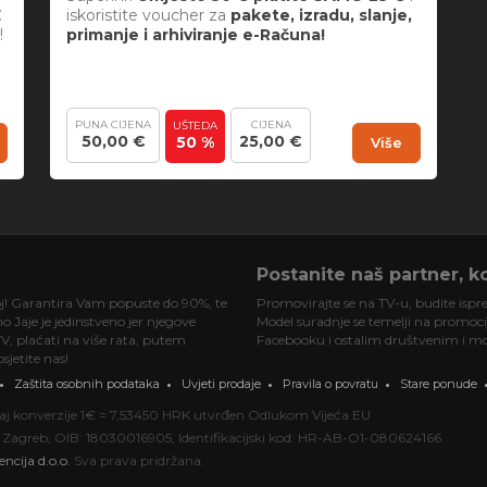
E
iskoristite voucher za
pakete, izradu, slanje,
!
primanje i arhiviranje e-Računa!
PUNA CIJENA
CIJENA
UŠTEDA
50,00 €
25,00 €
50 %
Više
Postanite naš partner, ko
oj! Garantira Vam popuste do 90%, te
Promovirajte se na TV-u, budite ispre
 Jaje je jedinstveno jer njegove
Model suradnje se temelji na promociji
V, plaćati na više rata, putem
Facebooku i ostalim društvenim i mob
jetite nas!
Zaštita osobnih podataka
Uvjeti prodaje
Pravila o povratu
Stare ponude
ečaj konverzije 1€ = 7,53450 HRK utvrđen Odlukom Vijeća EU
000 Zagreb, OIB: 18030016905, Identifikacijski kod: HR-AB-O1-080624166
encija d.o.o.
Sva prava pridržana.