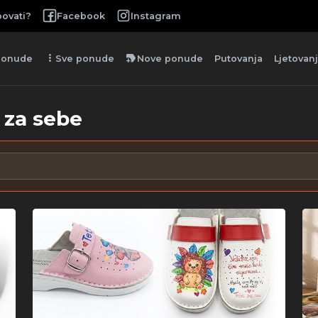
ovati?
Facebook
Instagram
more_vert
new_label
ponude
Sve ponude
Nove ponude
Putovanja
Ljetovan
 za sebe