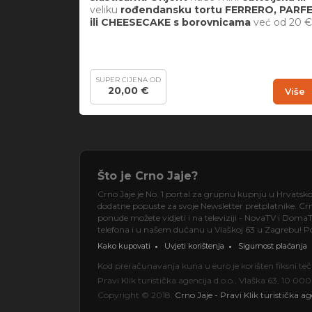
veliku
rođendansku tortu FERRERO, PARF
ili CHEESECAKE s borovnicama
već od 20 €
SUPER CIJENA OD
20,00 €
Više
Što je Crno Jaje?
Crno Jaje je No. 1 portal za grupnu kupnju u Hrvatsk
dodatne popuste za svoje Newsletter pretplatnike. Crno
ponude možete vidjeti i na televiziji - NovaTV i DomaT
telefona i u našem dućanu u Vlaškoj 63 u Zagrebu! Pos
Kako kupovati
Uvjeti korištenja
Sigurnost plaćanja
Kod preračunavanja kuna u euro je korišten fiksni t
Pravi Klik turistička agencija d.o.o., Vlaška 63, 10 
Copyright © 2018.
Crno Jaje - Pravi Klik turistička ag