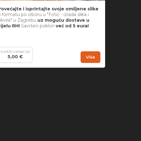
Povećajte i
isprintajte
svoje omiljene slike
 formatu po izboru u "Fotić - izrada slika i
okvira" u Zagrebu
uz moguću dostave u
cijelu RH!
Savršen poklon
već od 5 eura!
SUPER CIJENA OD
5,00 €
Više