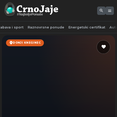
search
menu
#NajboljePonude
abava i sport
Raznovrsne ponude
Energetski certifikat
Aut
location_on
DONJI KNEGINEC
favorite