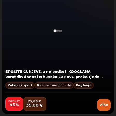
SRUŠITE ČUNJEVE, a ne budžet! KOOGLANA
Varaždin
donosi vrhunsku ZABAVU preko tjedna
za cijelu ekipu:
2 sata najma staze za do 6
Zabava i sport
Raznovrsne ponude
Kuglanje
OSOBA za samo 39 €! Rezervirajte svoj termin
na vrijeme!
75,00 €
POPUST
46%
Više
39,00 €