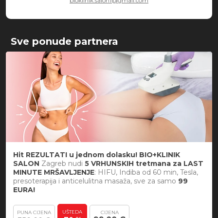
bioklinik.salon1@gmail.com
Sve ponude partnera
Hit REZULTATI u jednom dolasku! BIO+KLINIK
SALON
Zagreb nudi
5 VRHUNSKIH tretmana za LAST
MINUTE MRŠAVLJENJE
: HIFU, Indiba od 60 min, Tesla,
presoterapija i anticelulitna masaža, sve za samo
99
EURA!
UŠTEDA
PUNA CIJENA
CIJENA