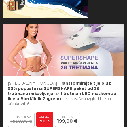
[SPECIJALNA PONUDA]
Transformirajte tijelo uz
90% popusta na SUPERSHAPE paket od 26
tretmana mršavljenja
uz
1 tretman LED maskom za
lice
u Bio+Klinik Zagrebu
– za savršen izgled brzo i
učinkovito!
UŠTEDA
PUNA CIJENA
CIJENA
90 %
199,00 €
1.950,00 €