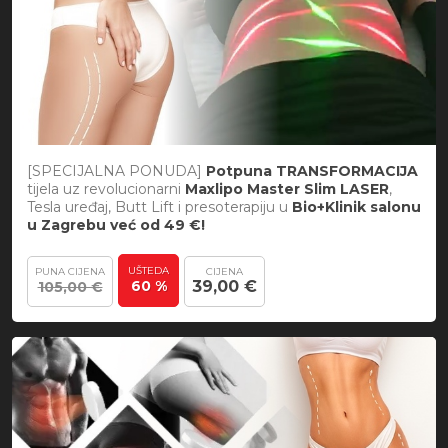
[SPECIJALNA PONUDA]
Potpuna TRANSFORMACIJA
tijela uz revolucionarni
Maxlipo Master Slim LASER
,
Tesla uređaj, Butt Lift i presoterapiju u
Bio+Klinik salonu
u Zagrebu
već od 49 €!
UŠTEDA
PUNA CIJENA
CIJENA
60 %
39,00 €
105,00 €