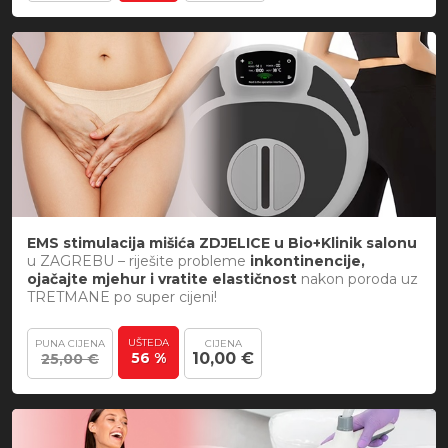
EMS stimulacija mišića ZDJELICE u Bio+Klinik salonu
u ZAGREBU – riješite probleme
inkontinencije,
ojačajte mjehur i vratite elastičnost
nakon poroda uz
TRETMANE po super cijeni!
UŠTEDA
PUNA CIJENA
CIJENA
56 %
10,00 €
25,00 €