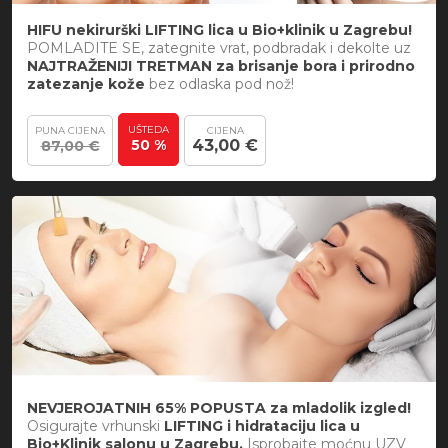
HIFU nekirurški LIFTING lica u Bio+klinik u Zagrebu!
POMLADITE SE, zategnite vrat, podbradak i dekolte uz
NAJTRAŽENIJI TRETMAN za brisanje bora i prirodno
zatezanje kože
bez odlaska pod nož!
UŠTEDA
PUNA CIJENA
CIJENA
50 %
43,00 €
87,00 €
NEVJEROJATNIH 65% POPUSTA za mladolik izgled!
Osigurajte vrhunski
LIFTING i hidrataciju lica u
Bio+Klinik salonu u Zagrebu.
Isprobajte moćnu UZV