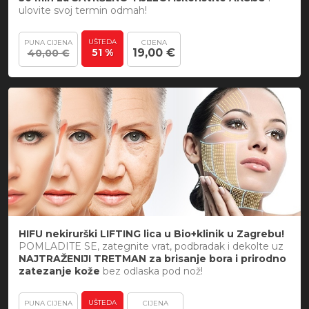
ulovite svoj termin odmah!
UŠTEDA
PUNA CIJENA
CIJENA
51 %
19,00 €
40,00 €
HIFU nekirurški LIFTING lica u Bio+klinik u Zagrebu!
POMLADITE SE, zategnite vrat, podbradak i dekolte uz
NAJTRAŽENIJI TRETMAN za brisanje bora i prirodno
zatezanje kože
bez odlaska pod nož!
UŠTEDA
PUNA CIJENA
CIJENA