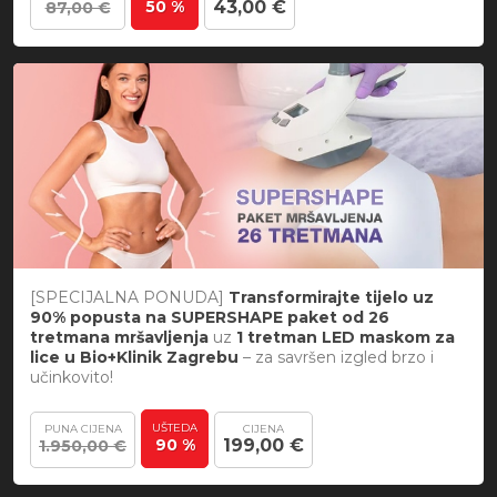
50 %
43,00 €
87,00 €
[SPECIJALNA PONUDA]
Transformirajte tijelo uz
90% popusta na SUPERSHAPE paket od 26
tretmana mršavljenja
uz
1 tretman LED maskom za
lice
u Bio+Klinik Zagrebu
– za savršen izgled brzo i
učinkovito!
UŠTEDA
PUNA CIJENA
CIJENA
90 %
199,00 €
1.950,00 €