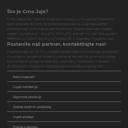
Što je Crno Jaje?
Crno Jaje je No. 1 portal za grupnu kupnju u Hrvatskoj! Garantira
Vam popuste do 90%, te dodatne popuste za svoje Newsletter
pretplatnike. Crno Jaje je jedinstveno jer njegove ponude možete
vidjeti i na televiziji - NovaTV i DomaTV, plaćati na više rata, putem
telefona i u našem dućanu u Vlaškoj 63 u Zagrebu! Posjetite nas!
Postanite naš partner, kontaktirajte nas!
Promovirajte se na TV-u, budite ispred Vaše konkurencije, budite dio
CrnoJaje.hr projekta! Model suradnje se temelji na promociji Vašeg
proizvoda ili usluge na televiziji, internetu, Facebooku i ostalim
društvenim i mobilnim platformama te našoj mailing listi...
Kako kupovati
Uvjeti korištenja
Sigurnost plaćanja
Zaštita osobnih podataka
Uvjeti prodaje
Pravila o povratu