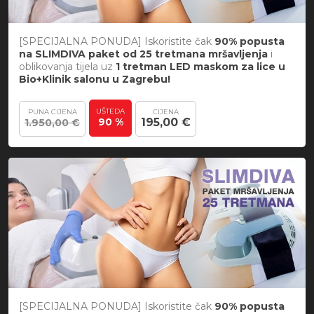
[SPECIJALNA PONUDA] Iskoristite čak
90% popusta
na SLIMDIVA paket od 25 tretmana mršavljenja
i
oblikovanja tijela uz
1 tretman LED maskom za lice u
Bio+Klinik salonu u Zagrebu!
UŠTEDA
PUNA CIJENA
CIJENA
90 %
195,00 €
1.950,00 €
[SPECIJALNA PONUDA] Iskoristite čak
90% popusta