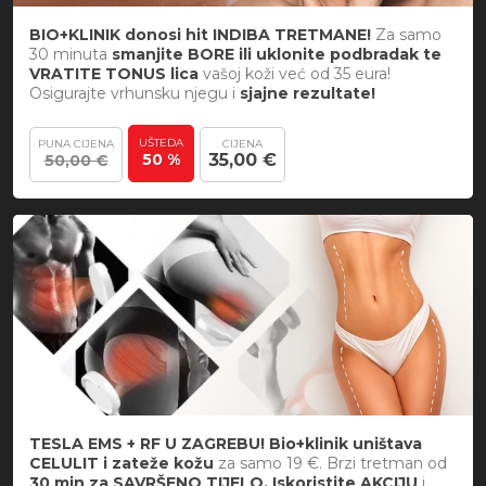
BIO+KLINIK donosi hit INDIBA TRETMANE!
Za samo
30 minuta
smanjite BORE ili uklonite podbradak te
VRATITE TONUS lica
vašoj koži već od 35 eura!
Osigurajte vrhunsku njegu i
sjajne rezultate!
UŠTEDA
PUNA CIJENA
CIJENA
50 %
35,00 €
50,00 €
TESLA EMS + RF U ZAGREBU! Bio+klinik uništava
CELULIT i zateže kožu
za samo 19 €. Brzi tretman od
30 min za SAVRŠENO TIJELO. Iskoristite AKCIJU
i