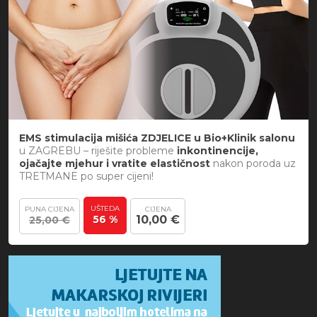
EMS stimulacija mišića ZDJELICE u Bio+Klinik salonu
u ZAGREBU – riješite probleme
inkontinencije,
ojačajte mjehur i vratite elastičnost
nakon poroda uz
TRETMANE po super cijeni!
UŠTEDA
PUNA CIJENA
CIJENA
56 %
10,00 €
25,00 €