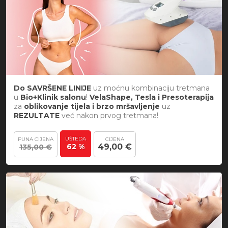
Do SAVRŠENE LINIJE
uz moćnu kombinaciju tretmana
u
Bio+Klinik salonu
!
VelaShape, Tesla i Presoterapija
za
oblikovanje tijela i brzo mršavljenje
uz
REZULTATE
već nakon prvog tretmana!
UŠTEDA
PUNA CIJENA
CIJENA
62 %
49,00 €
135,00 €