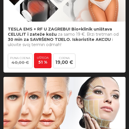
TESLA EMS + RF U ZAGREBU! Bio+klinik uništava
CELULIT i zateže kožu
za samo 19 €. Brzi tretman od
30 min za SAVRŠENO TIJELO. Iskoristite AKCIJU
i
ulovite svoj termin odmah!
UŠTEDA
PUNA CIJENA
CIJENA
51 %
19,00 €
40,00 €