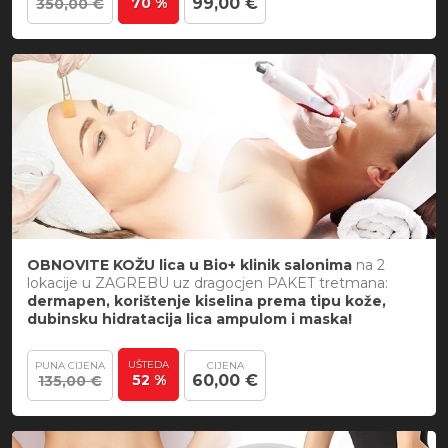
70 %
99,00 €
350,00 €
OBNOVITE KOŽU lica u Bio+ klinik salonima
na 2
lokacije u ZAGREBU uz dragocjen PAKET tretmana:
dermapen, korištenje kiselina prema tipu kože,
dubinsku hidratacija lica ampulom i maska!
UŠTEDA
PUNA CIJENA
CIJENA
52 %
60,00 €
135,00 €