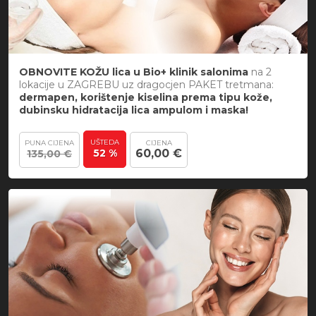
OBNOVITE KOŽU lica u Bio+ klinik salonima
na 2
lokacije u ZAGREBU uz dragocjen PAKET tretmana:
dermapen, korištenje kiselina prema tipu kože,
dubinsku hidratacija lica ampulom i maska!
UŠTEDA
PUNA CIJENA
CIJENA
52 %
60,00 €
135,00 €