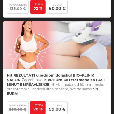
UŠTEDA
PUNA CIJENA
CIJENA
52 %
60,00 €
135,00 €
Hit REZULTATI u jednom dolasku! BIO+KLINIK
SALON
Zagreb nudi
5 VRHUNSKIH tretmana za LAST
MINUTE MRŠAVLJENJE
: HIFU, Indiba od 60 min, Tesla,
presoterapija i anticelulitna masaža, sve za samo
99
EURA!
UŠTEDA
PUNA CIJENA
CIJENA
70 %
99,00 €
350,00 €