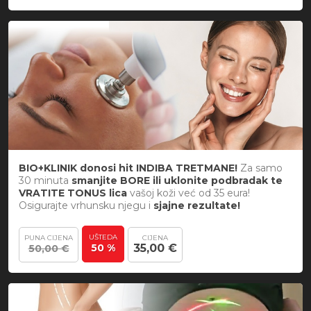
BIO+KLINIK donosi hit INDIBA TRETMANE!
Za samo
30 minuta
smanjite BORE ili uklonite podbradak te
VRATITE TONUS lica
vašoj koži već od 35 eura!
Osigurajte vrhunsku njegu i
sjajne rezultate!
UŠTEDA
PUNA CIJENA
CIJENA
50 %
35,00 €
50,00 €