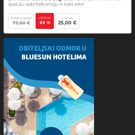
špatulu, radiofrekvenciju ili exilis elite!
UŠTEDA
PUNA CIJENA
CIJENA
65 %
25,00 €
73,00 €