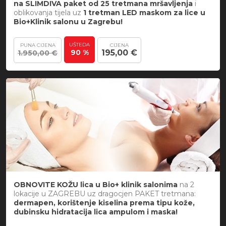
na SLIMDIVA paket od 25 tretmana mršavljenja
i
oblikovanja tijela uz
1 tretman LED maskom za lice u
Bio+Klinik salonu u Zagrebu!
UŠTEDA
PUNA CIJENA
CIJENA
90 %
195,00 €
1.950,00 €
OBNOVITE KOŽU lica u Bio+ klinik salonima
na 2
lokacije u ZAGREBU uz dragocjen PAKET tretmana:
dermapen, korištenje kiselina prema tipu kože,
dubinsku hidratacija lica ampulom i maska!